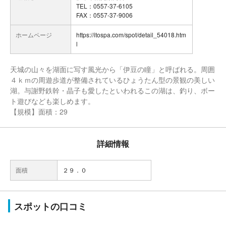
TEL：0557-37-6105
FAX：0557-37-9006
ホームページ
https://itospa.com/spot/detail_54018.htm
l
天城の山々を湖面に写す風光から「伊豆の瞳」と呼ばれる。周囲
４ｋｍの周遊歩道が整備されているひょうたん型の景観の美しい
湖。与謝野鉄幹・晶子も愛したといわれるこの湖は、釣り、ボー
ト遊びなども楽しめます。
【規模】面積：29
詳細情報
面積
２９．０
スポットの口コミ