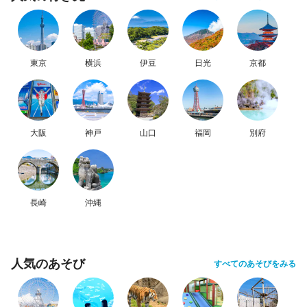
東京
横浜
伊豆
日光
京都
大阪
神戸
山口
福岡
別府
長崎
沖縄
人気のあそび
すべてのあそびをみる