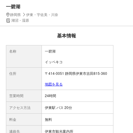
一碧湖
静岡県
伊東・宇佐美・川奈
湖沼・湿原
基本情報
名称
一碧湖
イッペキコ
住所
〒414-0051 静岡県伊東市吉田815-360
地図を見る
営業時間
24時間
アクセス方法
伊東駅 バス 20分
料金
無料
連絡先
伊東市観光案内所