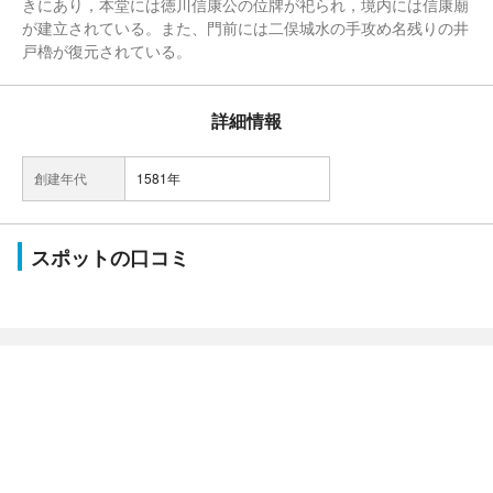
きにあり，本堂には徳川信康公の位牌が祀られ，境内には信康廟
が建立されている。また、門前には二俣城水の手攻め名残りの井
戸櫓が復元されている。
詳細情報
創建年代
1581年
スポットの口コミ