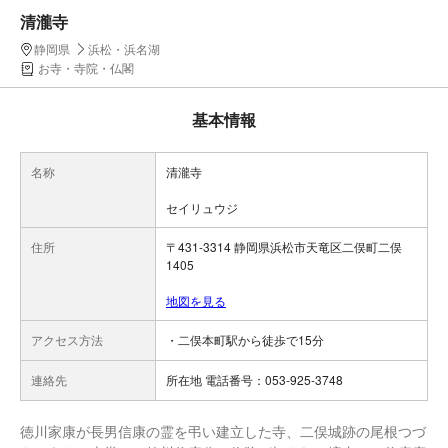
清瀧寺
静岡県
浜松・浜名湖
お寺・寺院・仏閣
基本情報
名称
清瀧寺
セイリュウジ
住所
〒431-3314 静岡県浜松市天竜区二俣町二俣
1405
地図を見る
アクセス方法
・二俣本町駅から徒歩で15分
連絡先
所在地 電話番号：053-925-3748
徳川家康が長男信康の霊を弔い建立した寺、二俣城跡の尾根つづ