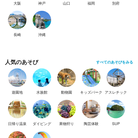
大阪
神戸
山口
福岡
別府
長崎
沖縄
人気のあそび
すべてのあそびをみる
遊園地
水族館
動物園
キッズパーク
アスレチック
日帰り温泉
ダイビング
果物狩り
陶芸体験
SUP