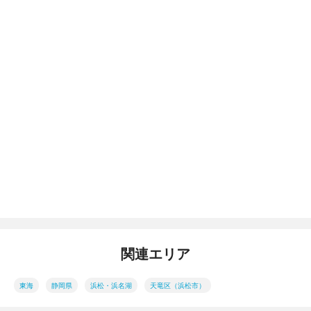
関連エリア
東海
静岡県
浜松・浜名湖
天竜区（浜松市）