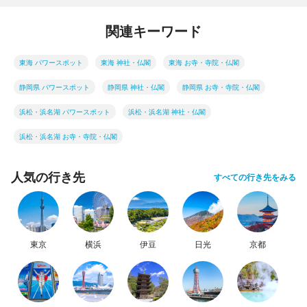
関連キーワード
東海 パワースポット
東海 神社・仏閣
東海 お寺・寺院・仏閣
静岡県 パワースポット
静岡県 神社・仏閣
静岡県 お寺・寺院・仏閣
浜松・浜名湖 パワースポット
浜松・浜名湖 神社・仏閣
浜松・浜名湖 お寺・寺院・仏閣
人気の行き先
すべての行き先をみる
東京
横浜
伊豆
日光
京都