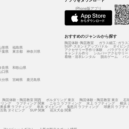
iPhone版アプリ
おすすめのジャンルから探す
陶芸体験･陶芸教室
ガラス細工･ガラス
SUP･スタンドアップパドル
ダイビン
山形県
福島県
アクセサリー手作り体験
パラグライダ
千葉県
東京都
神奈川県
キャンドル作り
シルバーアクセサリー
着物・浴衣レンタル
脱出ゲーム
バ
奈良県
和歌山県
山口県
大分県
宮崎県
鹿児島県
陶芸体験・陶芸教室 関西
ボルダリング 東京
陶芸体験・陶芸教室 東京
石
ケリング
ラフティング 関東
ニセコ ラフティング
水上 ラフティング
横浜
奥多摩 ラフティング
串本 ダイビング
鬼怒川 ラフティング
球磨川 ラフテ
古島 ダイビング
SUP 関東
花火大会 関東
アソビュー！ギフト
人気の観光スポット情報