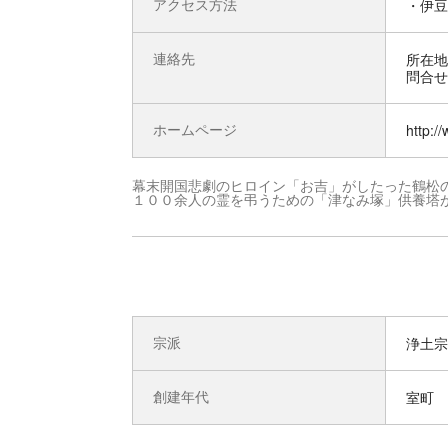
アクセス方法
・伊豆
連絡先
所在地 
問合せ先
ホームページ
http:/
幕末開国悲劇のヒロイン「お吉」がしたった鶴松
１００余人の霊を弔うための「津なみ塚」供養塔
宗派
浄土宗
創建年代
室町