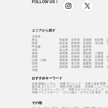
FOLLOW US！
instagram
x
エリアから探す
北海道
東北
青森県
岩手県
宮城県
秋田県
関東
栃木県
群馬県
茨城県
埼玉県
甲信越
山梨県
長野県
新潟県
北陸
富山県
石川県
福井県
東海
静岡県
岐阜県
愛知県
三重県
関西
滋賀県
京都府
大阪府
兵庫県
山陰・山陽
鳥取県
島根県
岡山県
広島県
四国
徳島県
香川県
愛媛県
高知県
九州
福岡県
佐賀県
長崎県
熊本県
沖縄
おすすめキーワード
京都 着物レンタル
沖縄 ダイビング
日帰り温泉 関東
屋久島 ダイビング
関西 日帰り温泉
石垣島 シュノー
天草 イルカウォッチング
沖縄 ホエールウォッチング
沖縄 マリンスポーツ
ガラス細工・ガラス工房 東京
宮
その他
ランキングから探す
拠点から探す
掲載お問い合わせ