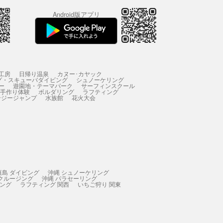
Android版アプリ
工房
日帰り温泉
カヌー･カヤック
グ・スキューバダイビング
シュノーケリング
ー
遊園地・テーマパーク
サーフィンスクール
 手作り体験
ボルダリング
ラフティング
ンジージャンプ
水族館
花火大会
垣島 ダイビング
沖縄 シュノーケリング
 クルージング
沖縄 パラセーリング
ィング
ラフティング 関西
いちご狩り 関東