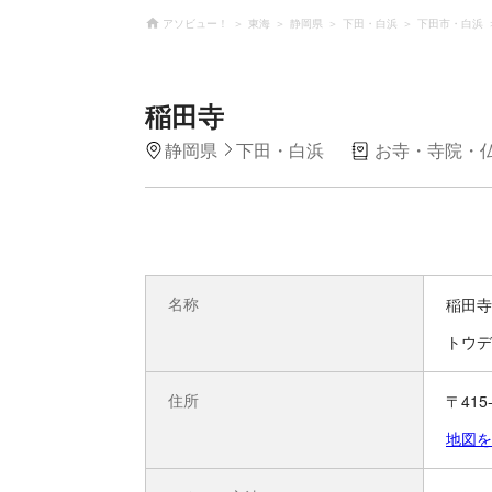
アソビュー！
東海
静岡県
下田・白浜
下田市・白浜
稲田寺
静岡県
下田・白浜
お寺・寺院・
名称
稲田寺
トウデ
住所
〒415
地図を