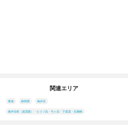
関連エリア
東海
静岡県
南伊豆
南伊豆町（賀茂郡）・ヒリゾ浜・弓ヶ浜・下賀茂・石廊崎