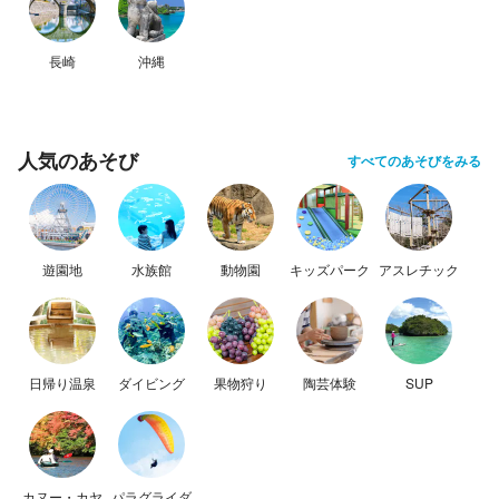
長崎
沖縄
人気のあそび
すべてのあそびをみる
遊園地
水族館
動物園
キッズパーク
アスレチック
日帰り温泉
ダイビング
果物狩り
陶芸体験
SUP
カヌー・カヤ
パラグライダ