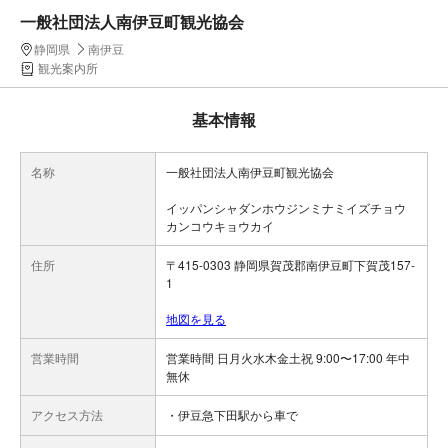
一般社団法人南伊豆町観光協会
静岡県
南伊豆
観光案内所
基本情報
名称
一般社団法人南伊豆町観光協会
イッパンシャダンホウジンミナミイズチョウ
カンコウキョウカイ
住所
〒415-0303 静岡県賀茂郡南伊豆町下賀茂157-
1
地図を見る
営業時間
営業時間 日月火水木金土祝 9:00〜17:00 年中
無休
アクセス方法
・伊豆急下田駅から車で