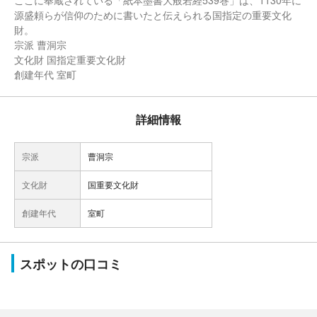
ここに奉蔵されている「紙本墨書大般若経539巻」は、1130年に
源盛頼らが信仰のために書いたと伝えられる国指定の重要文化
財。
宗派 曹洞宗
文化財 国指定重要文化財
創建年代 室町
詳細情報
宗派
曹洞宗
文化財
国重要文化財
創建年代
室町
スポットの口コミ