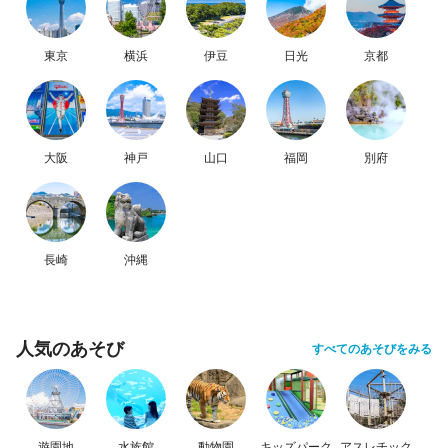
東京
横浜
伊豆
日光
京都
大阪
神戸
山口
福岡
別府
長崎
沖縄
人気のあそび
すべてのあそびをみる
遊園地
水族館
動物園
キッズパーク
アスレチック