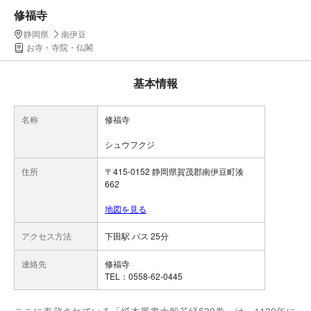
修福寺
静岡県
南伊豆
お寺・寺院・仏閣
基本情報
名称
修福寺
シュウフクジ
住所
〒415-0152 静岡県賀茂郡南伊豆町湊
662
地図を見る
アクセス方法
下田駅 バス 25分
連絡先
修福寺
TEL：0558-62-0445