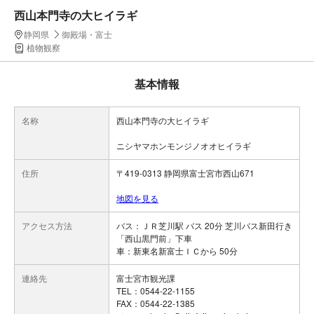
西山本門寺の大ヒイラギ
静岡県
御殿場・富士
植物観察
基本情報
名称
西山本門寺の大ヒイラギ
ニシヤマホンモンジノオオヒイラギ
住所
〒419-0313 静岡県富士宮市西山671
地図を見る
アクセス方法
バス：ＪＲ芝川駅 バス 20分 芝川バス新田行き
「西山黒門前」下車
車：新東名新富士ＩＣから 50分
連絡先
富士宮市観光課
TEL：0544-22-1155
FAX：0544-22-1385