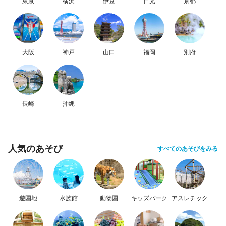
東京
横浜
伊豆
日光
京都
大阪
神戸
山口
福岡
別府
長崎
沖縄
人気のあそび
すべてのあそびをみる
遊園地
水族館
動物園
キッズパーク
アスレチック