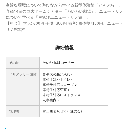
身近な環境について遊びながら学べる新型体験館「どんぶら」、
直径14ｍの巨大ドームシアター「わいわい劇場」、ニュートリノ
について学べる「戸塚洋二ニュートリノ館」。
【料金】 大人: 600円 子供: 300円 備考: 団体割引50円、ニュート
リノ館無料
詳細情報
その他
その他 体験コーナー
バリアフリー設備
盲導犬の受け入れ ○
車椅子対応トイレ ○
車椅子対応スロープ ○
車椅子対応客室 ○
車椅子対応レストラン ○
点字案内 ○
管理者
富士川まちづくり株式会社