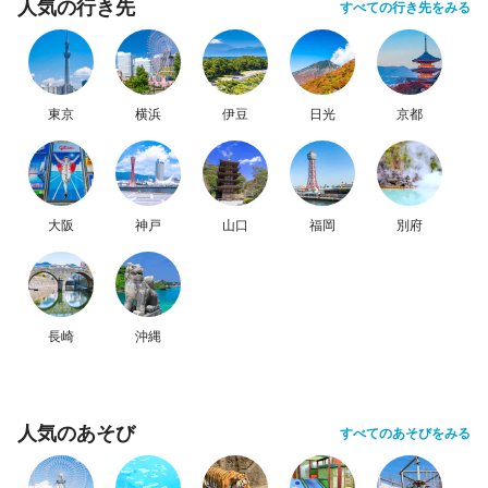
人気の行き先
すべての行き先をみる
東京
横浜
伊豆
日光
京都
大阪
神戸
山口
福岡
別府
長崎
沖縄
人気のあそび
すべてのあそびをみる