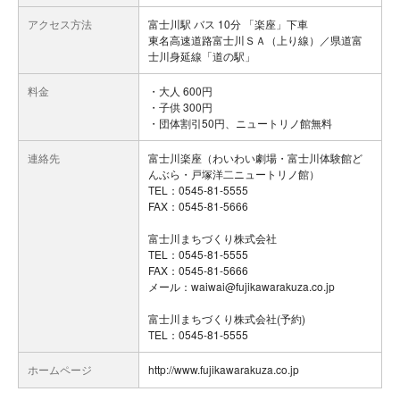
アクセス方法
富士川駅 バス 10分 「楽座」下車
東名高速道路富士川ＳＡ（上り線）／県道富
士川身延線「道の駅」
料金
・大人 600円
・子供 300円
・団体割引50円、ニュートリノ館無料
連絡先
富士川楽座（わいわい劇場・富士川体験館ど
んぶら・戸塚洋二ニュートリノ館）
TEL：0545-81-5555
FAX：0545-81-5666
富士川まちづくり株式会社
TEL：0545-81-5555
FAX：0545-81-5666
メール：waiwai@fujikawarakuza.co.jp
富士川まちづくり株式会社(予約)
TEL：0545-81-5555
ホームページ
http://www.fujikawarakuza.co.jp