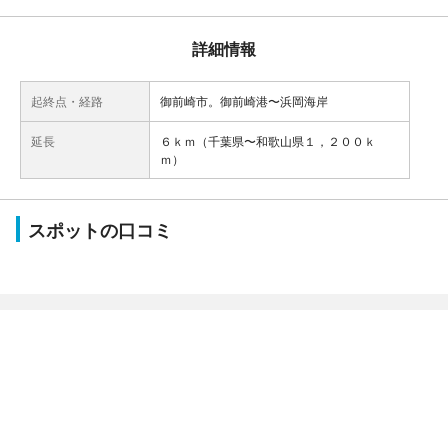
詳細情報
起終点・経路
御前崎市。御前崎港〜浜岡海岸
延長
６ｋｍ（千葉県〜和歌山県１，２００ｋ
ｍ）
スポットの口コミ