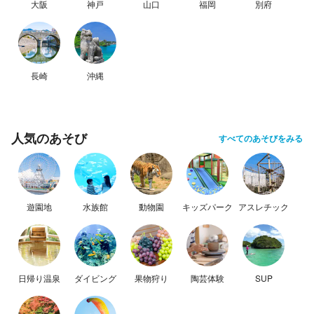
大阪
神戸
山口
福岡
別府
長崎
沖縄
人気のあそび
すべてのあそびをみる
遊園地
水族館
動物園
キッズパーク
アスレチック
日帰り温泉
ダイビング
果物狩り
陶芸体験
SUP