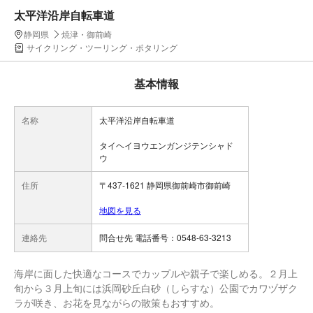
太平洋沿岸自転車道
静岡県
焼津・御前崎
サイクリング・ツーリング・ポタリング
基本情報
名称
太平洋沿岸自転車道
タイヘイヨウエンガンジテンシャド
ウ
住所
〒437-1621 静岡県御前崎市御前崎
地図を見る
連絡先
問合せ先 電話番号：0548-63-3213
海岸に面した快適なコースでカップルや親子で楽しめる。２月上
旬から３月上旬には浜岡砂丘白砂（しらすな）公園でカワヅザク
ラが咲き、お花を見ながらの散策もおすすめ。