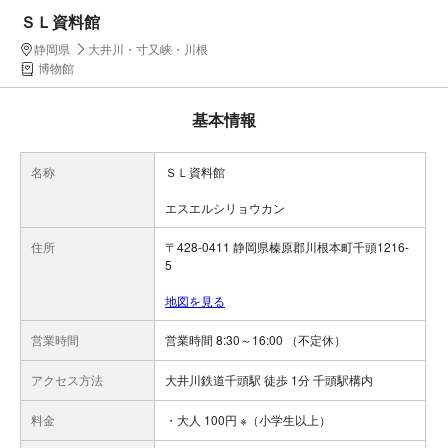
ＳＬ資料館
静岡県
大井川・寸又峡・川根
博物館
基本情報
名称
ＳＬ資料館
エスエルシリョウカン
住所
〒428-0411 静岡県榛原郡川根本町千頭1216-
5
地図を見る
営業時間
営業時間 8:30～16:00 （不定休）
アクセス方法
大井川鉄道千頭駅 徒歩 1分 千頭駅構内
料金
・大人 100円 ※（小学生以上）