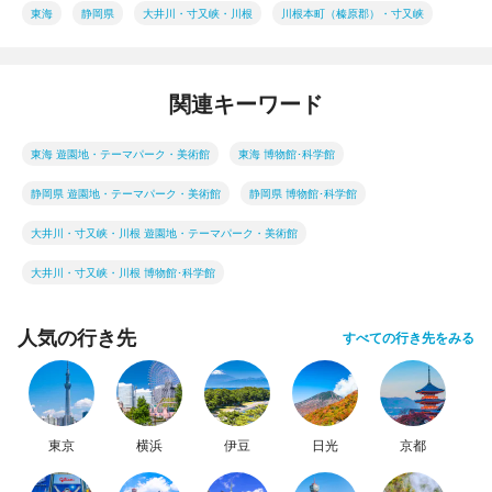
東海
静岡県
大井川・寸又峡・川根
川根本町（榛原郡）・寸又峡
関連キーワード
東海 遊園地・テーマパーク・美術館
東海 博物館･科学館
静岡県 遊園地・テーマパーク・美術館
静岡県 博物館･科学館
大井川・寸又峡・川根 遊園地・テーマパーク・美術館
大井川・寸又峡・川根 博物館･科学館
人気の行き先
すべての行き先をみる
東京
横浜
伊豆
日光
京都