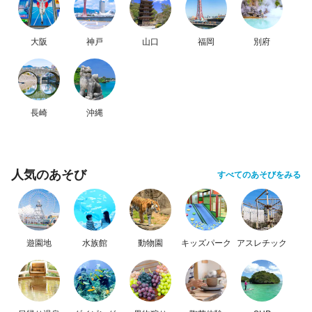
大阪
神戸
山口
福岡
別府
長崎
沖縄
人気のあそび
すべてのあそびをみる
遊園地
水族館
動物園
キッズパーク
アスレチック