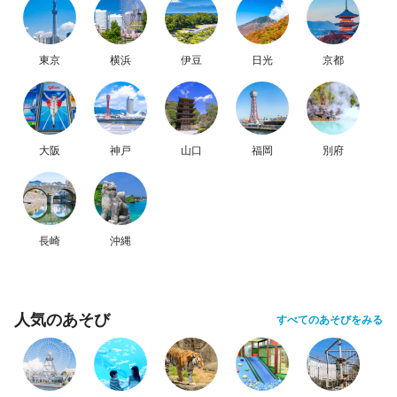
東京
横浜
伊豆
日光
京都
大阪
神戸
山口
福岡
別府
長崎
沖縄
人気のあそび
すべてのあそびをみる