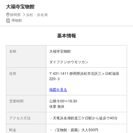
大福寺宝物館
静岡県
浜松・浜名湖
博物館
基本情報
名称
大福寺宝物館
ダイフクジホウモツカン
住所
〒431-1411 静岡県浜松市北区三ヶ日町福長
220-３
地図を見る
営業時間
公開 9:00〜16:30
休業 無休
アクセス方法
・天竜浜名湖鉄道三ケ日駅から徒歩で40分
料金
・（宝物館・庭園）大人500円