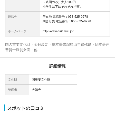
（庭園のみ）大人100円
小学生以下はそれぞれ半額。
連絡先
所在地 電話番号：053-525-0278
問合せ先 電話番号：053-525-0278
ホームページ
http://www.daifukuji.jp/
国の重要文化財・金銅装笈・紙本墨書瑠璃山年録残篇・絹本著色
普賢十羅刹女図・他
詳細情報
文化財
国重要文化財
管理者
大福寺
スポットの口コミ