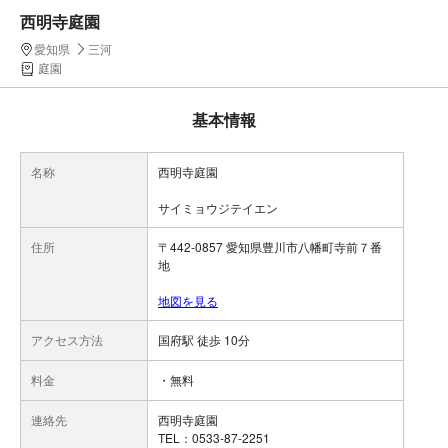
西明寺庭園
愛知県
三河
庭園
基本情報
名称
西明寺庭園
サイミョウジテイエン
住所
〒442-0857 愛知県豊川市八幡町寺前７番
地
地図を見る
アクセス方法
国府駅 徒歩 10分
料金
・無料
連絡先
西明寺庭園
TEL：0533-87-2251