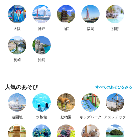
大阪
神戸
山口
福岡
別府
長崎
沖縄
人気のあそび
すべてのあそびをみる
遊園地
水族館
動物園
キッズパーク
アスレチック