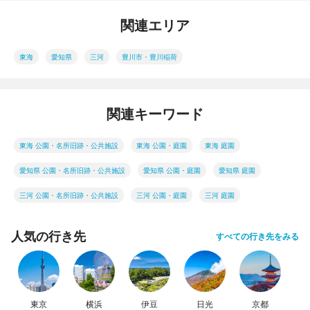
関連エリア
東海
愛知県
三河
豊川市・豊川稲荷
関連キーワード
東海 公園・名所旧跡・公共施設
東海 公園・庭園
東海 庭園
愛知県 公園・名所旧跡・公共施設
愛知県 公園・庭園
愛知県 庭園
三河 公園・名所旧跡・公共施設
三河 公園・庭園
三河 庭園
人気の行き先
すべての行き先をみる
東京
横浜
伊豆
日光
京都