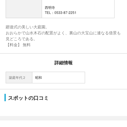
西明寺
TEL：0533-87-2251
廻遊式の美しい大庭園。
おおらかで山水木石の配置がよく、裏山の大宝山に連なる借景も
見どころである。
【料金】 無料
詳細情報
築庭年代２
昭和
スポットの口コミ