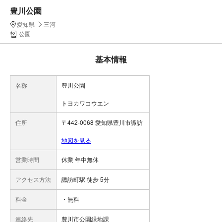
豊川公園
愛知県
三河
公園
基本情報
名称
豊川公園
トヨカワコウエン
住所
〒442-0068 愛知県豊川市諏訪
地図を見る
営業時間
休業 年中無休
アクセス方法
諏訪町駅 徒歩 5分
料金
・無料
連絡先
豊川市公園緑地課