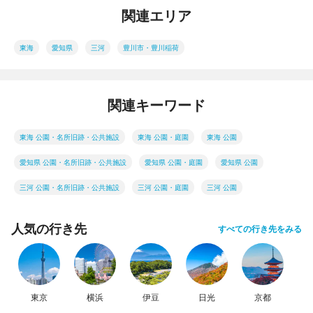
関連エリア
東海
愛知県
三河
豊川市・豊川稲荷
関連キーワード
東海 公園・名所旧跡・公共施設
東海 公園・庭園
東海 公園
愛知県 公園・名所旧跡・公共施設
愛知県 公園・庭園
愛知県 公園
三河 公園・名所旧跡・公共施設
三河 公園・庭園
三河 公園
人気の行き先
すべての行き先をみる
東京
横浜
伊豆
日光
京都