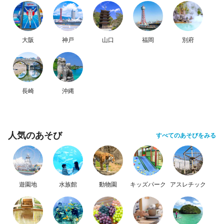
大阪
神戸
山口
福岡
別府
長崎
沖縄
人気のあそび
すべてのあそびをみる
遊園地
水族館
動物園
キッズパーク
アスレチック