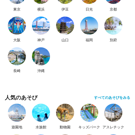
東京
横浜
伊豆
日光
京都
大阪
神戸
山口
福岡
別府
長崎
沖縄
人気のあそび
すべてのあそびをみる
遊園地
水族館
動物園
キッズパーク
アスレチック