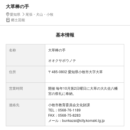
大草棒の手
愛知県
尾張・犬山・小牧
郷土芸能
基本情報
名称
大草棒の手
オオクサボウノテ
住所
〒485-0802 愛知県小牧市大字大草
営業時間
開催 毎年10月第2日曜日に大草の大久佐八幡
宮の祭礼に奉納。
連絡先
小牧市教育委員会文化財課
TEL：0568-76-1189
FAX：0568-75-8283
メール：bunkazai@city.komaki.lg.jp