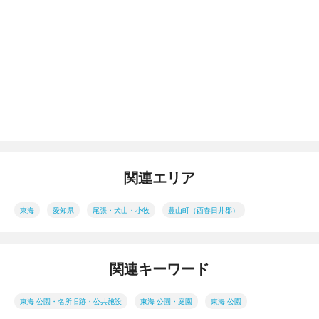
関連エリア
東海
愛知県
尾張・犬山・小牧
豊山町（西春日井郡）
関連キーワード
東海 公園・名所旧跡・公共施設
東海 公園・庭園
東海 公園