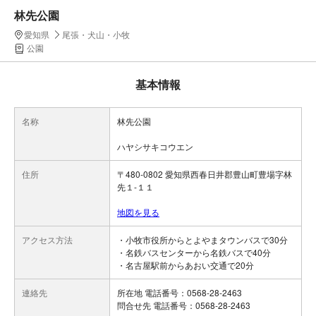
林先公園
愛知県
尾張・犬山・小牧
公園
基本情報
名称
林先公園
ハヤシサキコウエン
住所
〒480-0802 愛知県西春日井郡豊山町豊場字林
先１-１１
地図を見る
アクセス方法
・小牧市役所からとよやまタウンバスで30分
・名鉄バスセンターから名鉄バスで40分
・名古屋駅前からあおい交通で20分
連絡先
所在地 電話番号：0568-28-2463
問合せ先 電話番号：0568-28-2463