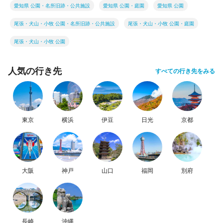
愛知県 公園・名所旧跡・公共施設
愛知県 公園・庭園
愛知県 公園
尾張・犬山・小牧 公園・名所旧跡・公共施設
尾張・犬山・小牧 公園・庭園
尾張・犬山・小牧 公園
人気の行き先
すべての行き先をみる
東京
横浜
伊豆
日光
京都
大阪
神戸
山口
福岡
別府
長崎
沖縄