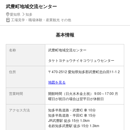
武豊町地域交流センター
愛知県
知多
工場見学・職場体験・産業観光 その他
基本情報
名称
武豊町地域交流センター
タケトヨチョウチイキコウリュウセンター
住所
〒470-2512 愛知県知多郡武豊町忠白田11-1 2
地図を見る
営業時間
開館時間（日火水木金土祝） 9:00～17:00 月
曜日が祝日の場合は翌平日が休館日
アクセス方法
知多半島道路・武豊IC 車 10分
知多半島道路・半田IC 車 15分
JR武豊駅 徒歩 15分 1.0km
名鉄知多武豊駅 徒歩 15分 1.3km