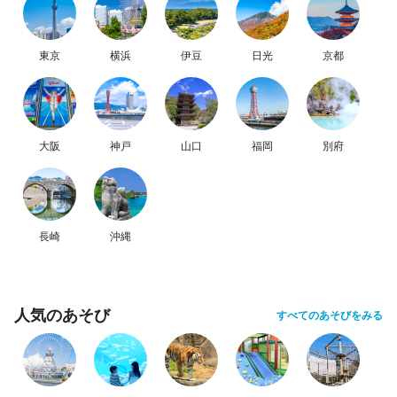
東京
横浜
伊豆
日光
京都
大阪
神戸
山口
福岡
別府
長崎
沖縄
人気のあそび
すべてのあそびをみる