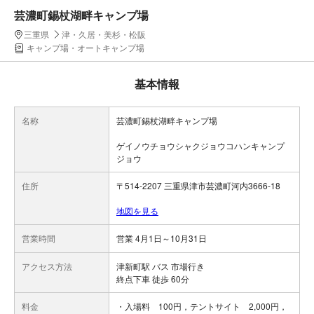
芸濃町錫杖湖畔キャンプ場
三重県
津・久居・美杉・松阪
キャンプ場・オートキャンプ場
基本情報
名称
芸濃町錫杖湖畔キャンプ場
ゲイノウチョウシャクジョウコハンキャンプ
ジョウ
住所
〒514-2207 三重県津市芸濃町河内3666-18
地図を見る
営業時間
営業 4月1日～10月31日
アクセス方法
津新町駅 バス 市場行き
終点下車 徒歩 60分
料金
・入場料 100円，テントサイト 2,000円，