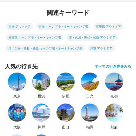
関連キーワード
東海 アウトドア
東海 キャンプ場・オートキャンプ場
三重県 アウトドア
三重県 キャンプ場・オートキャンプ場
津・久居・美杉・松阪 アウトドア
津・久居・美杉・松阪 キャンプ場・オートキャンプ場
津市 アウトドア
人気の行き先
すべての行き先をみる
東京
横浜
伊豆
日光
京都
大阪
神戸
山口
福岡
別府