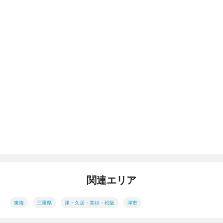
関連エリア
東海
三重県
津・久居・美杉・松阪
津市