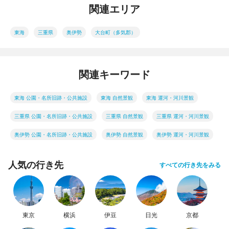
関連エリア
東海
三重県
奥伊勢
大台町（多気郡）
関連キーワード
東海 公園・名所旧跡・公共施設
東海 自然景観
東海 運河・河川景観
三重県 公園・名所旧跡・公共施設
三重県 自然景観
三重県 運河・河川景観
奥伊勢 公園・名所旧跡・公共施設
奥伊勢 自然景観
奥伊勢 運河・河川景観
人気の行き先
すべての行き先をみる
東京
横浜
伊豆
日光
京都