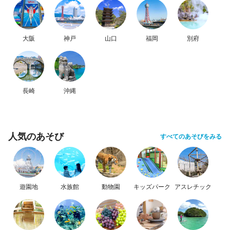
大阪
神戸
山口
福岡
別府
長崎
沖縄
人気のあそび
すべてのあそびをみる
遊園地
水族館
動物園
キッズパーク
アスレチック