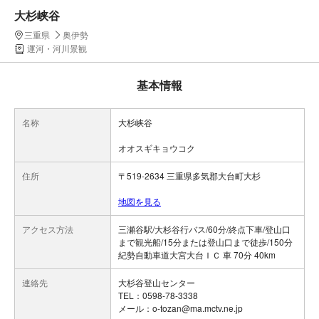
大杉峡谷
三重県
奥伊勢
運河・河川景観
基本情報
名称
大杉峡谷
オオスギキョウコク
住所
〒519-2634 三重県多気郡大台町大杉
地図を見る
アクセス方法
三瀬谷駅/大杉谷行バス/60分/終点下車/登山口
まで観光船/15分または登山口まで徒歩/150分
紀勢自動車道大宮大台ＩＣ 車 70分 40km
連絡先
大杉谷登山センター
TEL：0598-78-3338
メール：o-tozan@ma.mctv.ne.jp