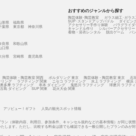
おすすめのジャンルから探す
陶芸体験･陶芸教室
ガラス細工･ガラス
SUP･スタンドアップパドル
ダイビン
山形県
福島県
アクセサリー手作り体験
パラグライダ
千葉県
東京都
神奈川県
キャンドル作り
シルバーアクセサリー
着物・浴衣レンタル
脱出ゲーム
バ
奈良県
和歌山県
山口県
大分県
宮崎県
鹿児島県
陶芸体験・陶芸教室 関西
ボルダリング 東京
陶芸体験・陶芸教室 東京
石
ケリング
ラフティング 関東
ニセコ ラフティング
水上 ラフティング
横浜
奥多摩 ラフティング
串本 ダイビング
鬼怒川 ラフティング
球磨川 ラフテ
古島 ダイビング
SUP 関東
花火大会 関東
アソビュー！ギフト
人気の観光スポット情報
プラン（体験内容、利用日、参加条件、キャンセル規約などの基本情報）が同じ状
いたします。ただし、比較する料金は誰でも確認できる一般公開したプランのみが対