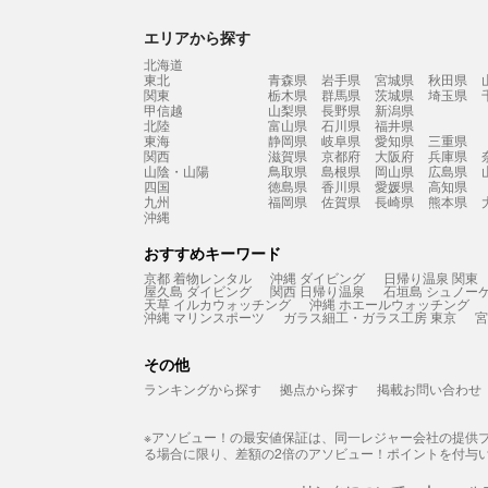
エリアから探す
北海道
東北
青森県
岩手県
宮城県
秋田県
関東
栃木県
群馬県
茨城県
埼玉県
甲信越
山梨県
長野県
新潟県
北陸
富山県
石川県
福井県
東海
静岡県
岐阜県
愛知県
三重県
関西
滋賀県
京都府
大阪府
兵庫県
山陰・山陽
鳥取県
島根県
岡山県
広島県
四国
徳島県
香川県
愛媛県
高知県
九州
福岡県
佐賀県
長崎県
熊本県
沖縄
おすすめキーワード
京都 着物レンタル
沖縄 ダイビング
日帰り温泉 関東
屋久島 ダイビング
関西 日帰り温泉
石垣島 シュノー
天草 イルカウォッチング
沖縄 ホエールウォッチング
沖縄 マリンスポーツ
ガラス細工・ガラス工房 東京
宮
その他
ランキングから探す
拠点から探す
掲載お問い合わせ
※アソビュー！の最安値保証は、同一レジャー会社の提供
る場合に限り、差額の2倍のアソビュー！ポイントを付与