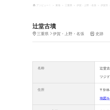
アソビュー！
東海
三重県
伊賀・上野・名張
伊賀市
辻堂古墳
三重県
伊賀・上野・名張
史跡
名称
辻堂古
ツジド
住所
〒51
地図を