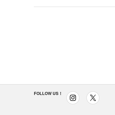
FOLLOW US！
instagram
x