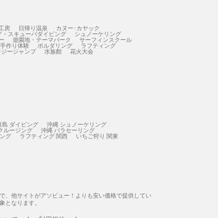
工房
日帰り温泉
カヌー･カヤック
グ・スキューバダイビング
シュノーケリング
ー
遊園地・テーマパーク
サーフィンスクール
 手作り体験
ボルダリング
ラフティング
ンジージャンプ
水族館
花火大会
垣島 ダイビング
沖縄 シュノーケリング
 クルージング
沖縄 パラセーリング
ィング
ラフティング 関西
いちご狩り 関東
態で、他サイトがアソビュー！よりも安い価格で提供してい
象となります。