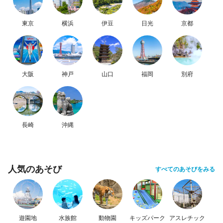
東京
横浜
伊豆
日光
京都
大阪
神戸
山口
福岡
別府
長崎
沖縄
人気のあそび
すべてのあそびをみる
遊園地
水族館
動物園
キッズパーク
アスレチック