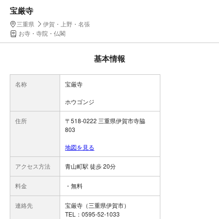
宝厳寺
三重県
伊賀・上野・名張
お寺・寺院・仏閣
基本情報
名称
宝厳寺
ホウゴンジ
住所
〒518-0222 三重県伊賀市寺脇
803
地図を見る
アクセス方法
青山町駅 徒歩 20分
料金
・無料
連絡先
宝厳寺（三重県伊賀市）
TEL：0595-52-1033