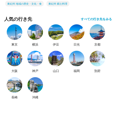
東紀州 地域の歴史・文化・食
東紀州 郷土料理
人気の行き先
すべての行き先をみる
東京
横浜
伊豆
日光
京都
大阪
神戸
山口
福岡
別府
長崎
沖縄