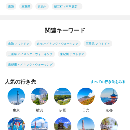
東海
三重県
東紀州
紀宝町（南牟婁郡）
関連キーワード
東海 アウトドア
東海 ハイキング・ウォーキング
三重県 アウトドア
三重県 ハイキング・ウォーキング
東紀州 アウトドア
東紀州 ハイキング・ウォーキング
人気の行き先
すべての行き先をみる
東京
横浜
伊豆
日光
京都