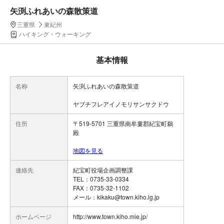
矢渕ふれあいの森散策道
三重県
東紀州
ハイキング・ウォーキング
基本情報
名称
矢渕ふれあいの森散策道
ヤブチフレアイノモリサンサクドウ
住所
〒519-5701 三重県南牟婁郡紀宝町鵜
殿
地図を見る
連絡先
紀宝町役場企画調整課
TEL：0735-33-0334
FAX：0735-32-1102
メール：kikaku@town.kiho.lg.jp
ホームページ
http://www.town.kiho.mie.jp/