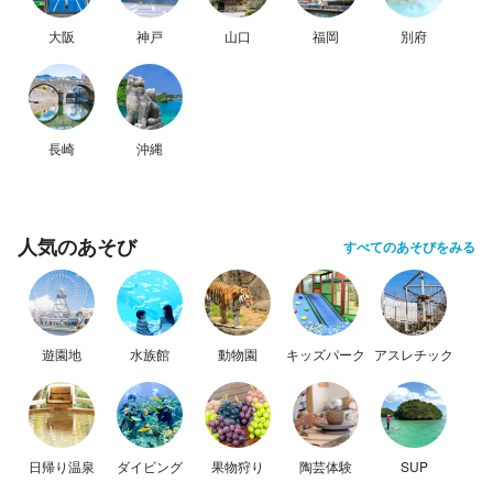
大阪
神戸
山口
福岡
別府
長崎
沖縄
人気のあそび
すべてのあそびをみる
遊園地
水族館
動物園
キッズパーク
アスレチック
日帰り温泉
ダイビング
果物狩り
陶芸体験
SUP