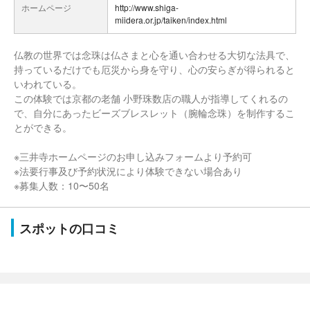
ホームページ
http://www.shiga-
miidera.or.jp/taiken/index.html
仏教の世界では念珠は仏さまと心を通い合わせる大切な法具で、
持っているだけでも厄災から身を守り、心の安らぎが得られると
いわれている。
この体験では京都の老舗 小野珠数店の職人が指導してくれるの
で、自分にあったビーズブレスレット（腕輪念珠）を制作するこ
とができる。
※三井寺ホームページのお申し込みフォームより予約可
※法要行事及び予約状況により体験できない場合あり
※募集人数：10〜50名
スポットの口コミ