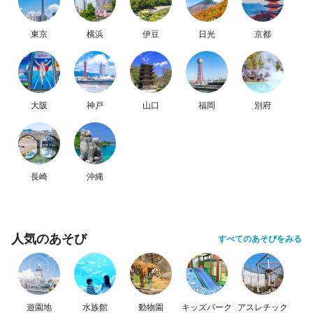
東京
横浜
伊豆
日光
京都
大阪
神戸
山口
福岡
別府
長崎
沖縄
人気のあそび
すべてのあそびをみる
遊園地
水族館
動物園
キッズパーク
アスレチック