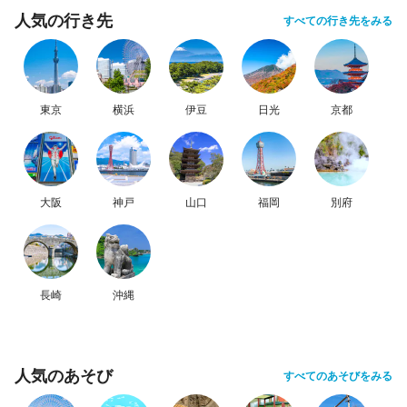
人気の行き先
すべての行き先をみる
東京
横浜
伊豆
日光
京都
大阪
神戸
山口
福岡
別府
長崎
沖縄
人気のあそび
すべてのあそびをみる