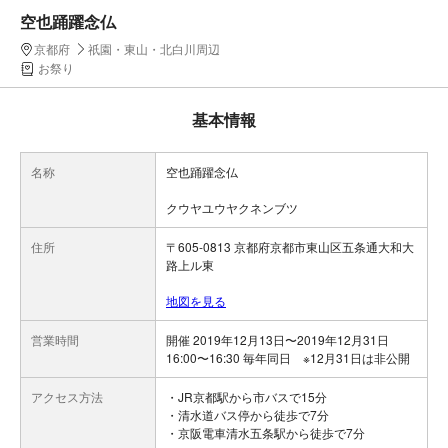
空也踊躍念仏
京都府
祇園・東山・北白川周辺
お祭り
基本情報
名称
空也踊躍念仏
クウヤユウヤクネンブツ
住所
〒605-0813 京都府京都市東山区五条通大和大
路上ル東
地図を見る
営業時間
開催 2019年12月13日〜2019年12月31日
16:00〜16:30 毎年同日 ※12月31日は非公開
アクセス方法
・JR京都駅から市バスで15分
・清水道バス停から徒歩で7分
・京阪電車清水五条駅から徒歩で7分