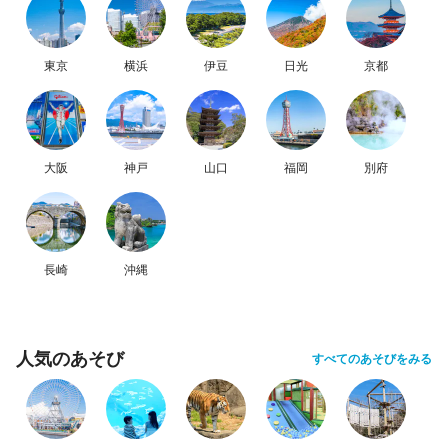
東京
横浜
伊豆
日光
京都
大阪
神戸
山口
福岡
別府
長崎
沖縄
人気のあそび
すべてのあそびをみる