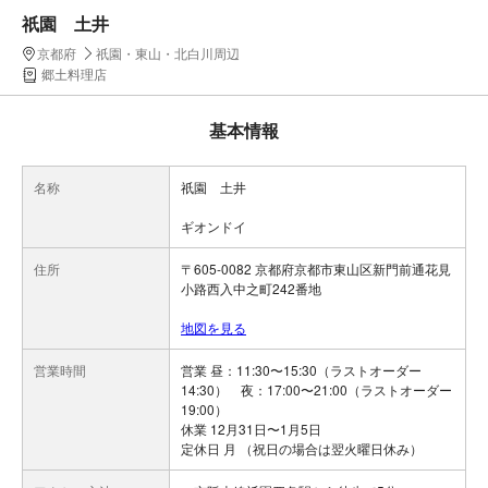
祇園 土井
京都府
祇園・東山・北白川周辺
郷土料理店
基本情報
名称
祇園 土井
ギオンドイ
住所
〒605-0082 京都府京都市東山区新門前通花見
小路西入中之町242番地
地図を見る
営業時間
営業 昼：11:30〜15:30（ラストオーダー
14:30） 夜：17:00〜21:00（ラストオーダー
19:00）
休業 12月31日〜1月5日
定休日 月 （祝日の場合は翌火曜日休み）