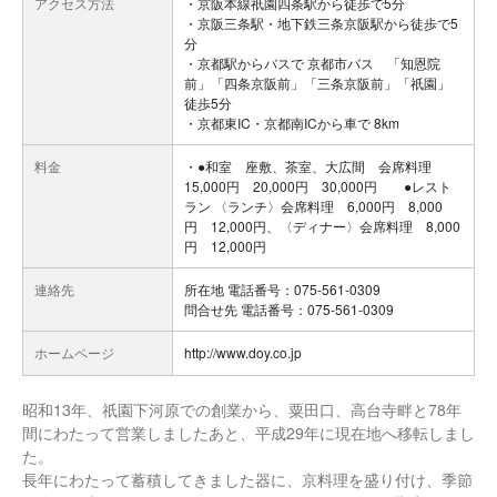
アクセス方法
・京阪本線祇園四条駅から徒歩で5分
・京阪三条駅・地下鉄三条京阪駅から徒歩で5
分
・京都駅からバスで 京都市バス 「知恩院
前」「四条京阪前」「三条京阪前」「祇園」
徒歩5分
・京都東IC・京都南ICから車で 8km
料金
・●和室 座敷、茶室、大広間 会席料理
15,000円 20,000円 30,000円 ●レスト
ラン 〈ランチ〉会席料理 6,000円 8,000
円 12,000円、〈ディナー〉会席料理 8,000
円 12,000円
連絡先
所在地 電話番号：075-561-0309
問合せ先 電話番号：075-561-0309
ホームページ
http://www.doy.co.jp
昭和13年、祇園下河原での創業から、粟田口、高台寺畔と78年
間にわたって営業しましたあと、平成29年に現在地へ移転しまし
た。
長年にわたって蓄積してきました器に、京料理を盛り付け、季節