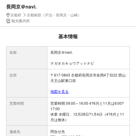
長岡京＠navi.
京都府
京都南部（宇治・長岡京・山崎）
観光案内所
基本情報
名称
長岡京＠navi.
ナガオカキョウアットナビ
住所
〒617-0843 京都府長岡京市友岡4丁目22 西山
天王山駅東口前
地図を見る
営業時間
営業時間 09:00～16:00 4?6月と11月は9:00?
17:00
休業 水曜日、12月28日?1月4日（4?6月と11
月は無休）
連絡先
問合せ先