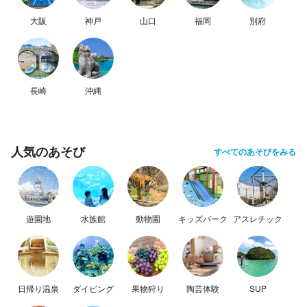
大阪
神戸
山口
福岡
別府
長崎
沖縄
人気のあそび
すべてのあそびをみる
遊園地
水族館
動物園
キッズパーク
アスレチック
日帰り温泉
ダイビング
果物狩り
陶芸体験
SUP