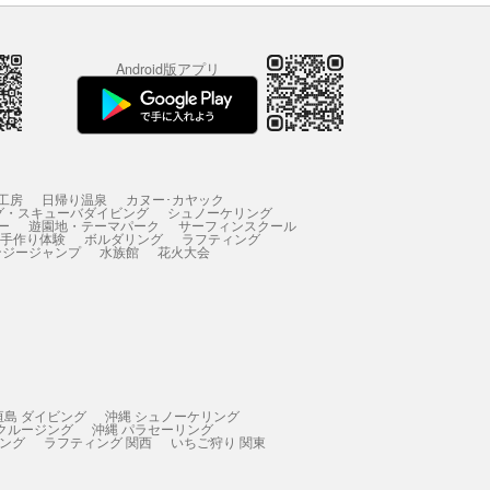
Android版アプリ
工房
日帰り温泉
カヌー･カヤック
グ・スキューバダイビング
シュノーケリング
ー
遊園地・テーマパーク
サーフィンスクール
 手作り体験
ボルダリング
ラフティング
ンジージャンプ
水族館
花火大会
垣島 ダイビング
沖縄 シュノーケリング
 クルージング
沖縄 パラセーリング
ィング
ラフティング 関西
いちご狩り 関東