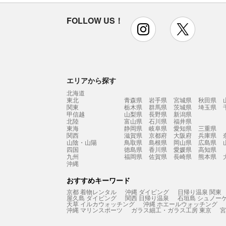
FOLLOW US！
instagram
x
エリアから探す
北海道
東北
青森県
岩手県
宮城県
秋田県
関東
栃木県
群馬県
茨城県
埼玉県
甲信越
山梨県
長野県
新潟県
北陸
富山県
石川県
福井県
東海
静岡県
岐阜県
愛知県
三重県
関西
滋賀県
京都府
大阪府
兵庫県
山陰・山陽
鳥取県
島根県
岡山県
広島県
四国
徳島県
香川県
愛媛県
高知県
九州
福岡県
佐賀県
長崎県
熊本県
沖縄
おすすめキーワード
京都 着物レンタル
沖縄 ダイビング
日帰り温泉 関東
屋久島 ダイビング
関西 日帰り温泉
石垣島 シュノー
天草 イルカウォッチング
沖縄 ホエールウォッチング
沖縄 マリンスポーツ
ガラス細工・ガラス工房 東京
宮