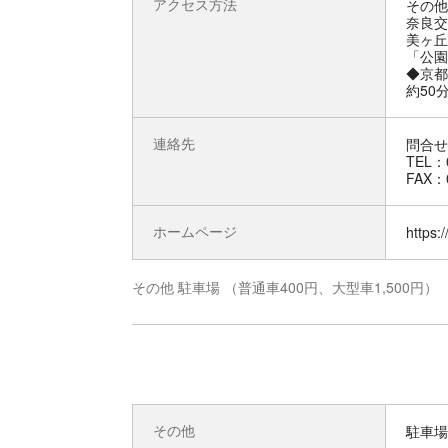
アクセス方法
その他
奈良交
美ヶ丘
「公園
◆京都
約50
連絡先
問合せ
TEL：0
FAX：0
ホームページ
https:
その他 駐車場 （普通車400円、大型車1,500円）
その他
駐車場