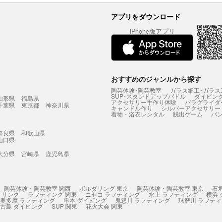
アプリをダウンロード
iPhone版アプリ
おすすめのジャンルから探す
陶芸体験･陶芸教室
ガラス細工･ガラス
SUP･スタンドアップパドル
ダイビン
山形県
福島県
アクセサリー手作り体験
パラグライダ
千葉県
東京都
神奈川県
キャンドル作り
シルバーアクセサリー
着物・浴衣レンタル
脱出ゲーム
バ
奈良県
和歌山県
山口県
大分県
宮崎県
鹿児島県
陶芸体験・陶芸教室 関西
ボルダリング 東京
陶芸体験・陶芸教室 東京
石
ケリング
ラフティング 関東
ニセコ ラフティング
水上 ラフティング
横浜
奥多摩 ラフティング
串本 ダイビング
鬼怒川 ラフティング
球磨川 ラフテ
古島 ダイビング
SUP 関東
花火大会 関東