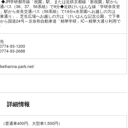
 ◆JR学研都市線「祝園」駅、または近鉄京都線「新祝園」駅から
通バス（36、37、56系統）で9分◆近鉄けいはんな線「学研奈良登
」駅から奈良交通バス（56系統）で14分※水景園へお越しの方は
東通り」、芝生広場へお越しの方は「けいはんな記念公園」で下車
から国道24号～京奈和自動車道「精華学研」IC～精華大通り利用で
分
先
774-93-1200
774-93-2688
//keihanna-park.net/
詳細情報
 （普通車400円、大型車1,500円）