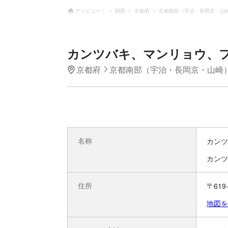
アソビュー！
関西
京都府
京都南部（宇治・長岡京・山
カンツバキ、マンリョウ、
京都府
京都南部（宇治・長岡京・山崎
名称
カンツ
カンツ
住所
〒61
地図を