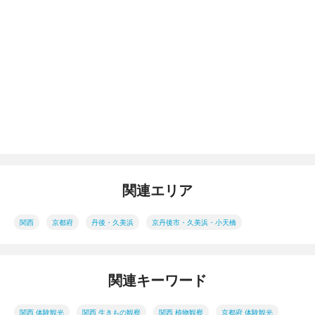
関連エリア
関西
京都府
丹後・久美浜
京丹後市・久美浜・小天橋
関連キーワード
関西 体験観光
関西 生きもの観察
関西 植物観察
京都府 体験観光