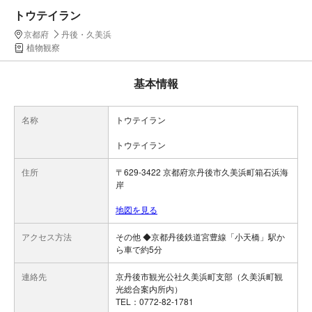
トウテイラン
京都府
丹後・久美浜
植物観察
基本情報
名称
トウテイラン
トウテイラン
住所
〒629-3422 京都府京丹後市久美浜町箱石浜海
岸
地図を見る
アクセス方法
その他 ◆京都丹後鉄道宮豊線「小天橋」駅か
ら車で約5分
連絡先
京丹後市観光公社久美浜町支部（久美浜町観
光総合案内所内）
TEL：0772-82-1781