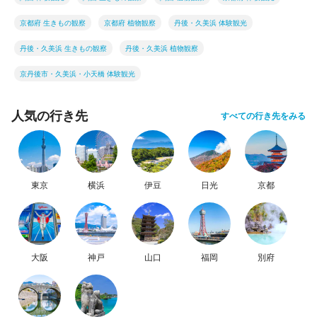
京都府 生きもの観察
京都府 植物観察
丹後・久美浜 体験観光
丹後・久美浜 生きもの観察
丹後・久美浜 植物観察
京丹後市・久美浜・小天橋 体験観光
人気の行き先
すべての行き先をみる
東京
横浜
伊豆
日光
京都
大阪
神戸
山口
福岡
別府