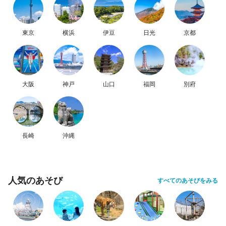
東京
横浜
伊豆
日光
京都
大阪
神戸
山口
福岡
別府
長崎
沖縄
人気のあそび
すべてのあそびをみる