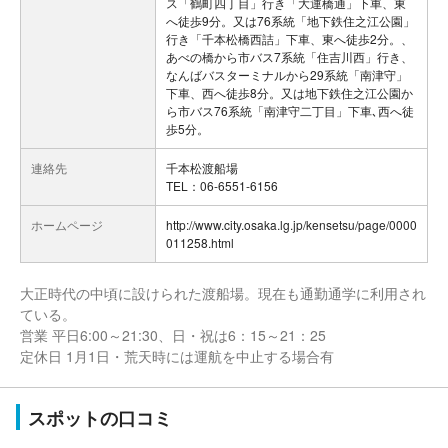
ス「鶴町四丁目」行き「大運橋通」下車、東
へ徒歩9分。又は76系統「地下鉄住之江公園」
行き「千本松橋西詰」下車、東へ徒歩2分。、
あべの橋から市バス7系統「住吉川西」行き、
なんばバスターミナルから29系統「南津守」
下車、西へ徒歩8分。又は地下鉄住之江公園か
ら市バス76系統「南津守二丁目」下車､西へ徒
歩5分。
連絡先
千本松渡船場
TEL：06-6551-6156
ホームページ
http://www.city.osaka.lg.jp/kensetsu/page/0000
011258.html
大正時代の中頃に設けられた渡船場。現在も通勤通学に利用され
ている。
営業 平日6:00～21:30、日・祝は6：15～21：25
定休日 1月1日・荒天時には運航を中止する場合有
スポットの口コミ