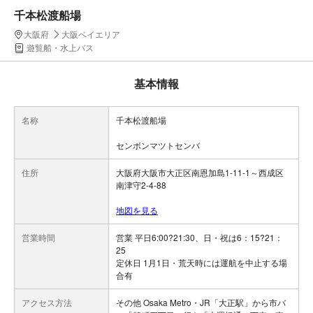
千本松渡船場
大阪府
大阪ベイエリア
遊覧船・水上バス
基本情報
名称
千本松渡船場
センボンマツトセンバ
住所
大阪府大阪市大正区南恩加島1-11-1～西成区
南津守2-4-88
地図を見る
営業時間
営業 平日6:00?21:30、日・祝は6：15?21：
25
定休日 1月1日・荒天時には運航を中止する場
合有
アクセス方法
その他 Osaka Metro・JR「大正駅」から市バ