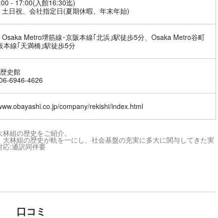
00 - 17:00(入館16:30迄)
 土日祝、会社指定日(夏期休暇、年末年始)
Osaka Metro堺筋線･京阪本線｢北浜｣駅徒歩5分、Osaka Metro谷町
阪本線｢天満橋｣駅徒歩5分
歴史館
6-6946-4626
/www.obayashi.co.jp/company/rekishi/index.html
大林組の歴史をご紹介。
、大林組の歴史が軌を一にし、社会基盤の充実に多大に関与してきた実
応:通訳同伴要
口コミ