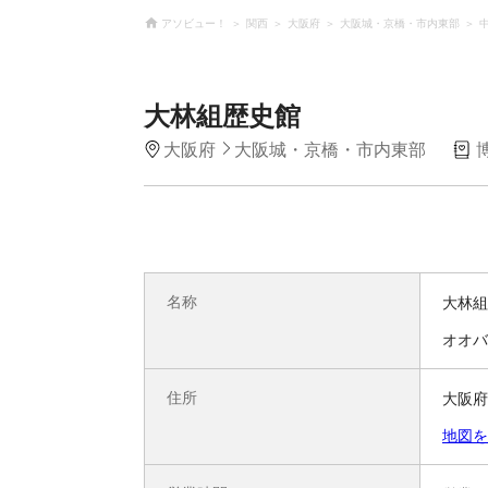
アソビュー！
関西
大阪府
大阪城・京橋・市内東部
大林組歴史館
大阪府
大阪城・京橋・市内東部
名称
大林組
オオバ
住所
大阪府
地図を