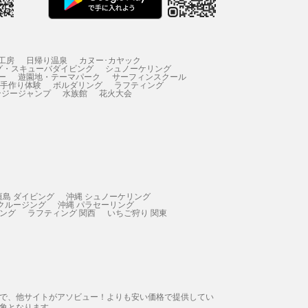
工房
日帰り温泉
カヌー･カヤック
グ・スキューバダイビング
シュノーケリング
ー
遊園地・テーマパーク
サーフィンスクール
 手作り体験
ボルダリング
ラフティング
ンジージャンプ
水族館
花火大会
垣島 ダイビング
沖縄 シュノーケリング
 クルージング
沖縄 パラセーリング
ィング
ラフティング 関西
いちご狩り 関東
態で、他サイトがアソビュー！よりも安い価格で提供してい
象となります。