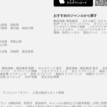
おすすめのジャンルから探す
陶芸体験･陶芸教室
ガラス細工･ガラス
SUP･スタンドアップパドル
ダイビン
山形県
福島県
アクセサリー手作り体験
パラグライダ
千葉県
東京都
神奈川県
キャンドル作り
シルバーアクセサリー
着物・浴衣レンタル
脱出ゲーム
バ
奈良県
和歌山県
山口県
大分県
宮崎県
鹿児島県
陶芸体験・陶芸教室 関西
ボルダリング 東京
陶芸体験・陶芸教室 東京
石
ケリング
ラフティング 関東
ニセコ ラフティング
水上 ラフティング
横浜
奥多摩 ラフティング
串本 ダイビング
鬼怒川 ラフティング
球磨川 ラフテ
古島 ダイビング
SUP 関東
花火大会 関東
アソビュー！ギフト
人気の観光スポット情報
プラン（体験内容、利用日、参加条件、キャンセル規約などの基本情報）が同じ状
いたします。ただし、比較する料金は誰でも確認できる一般公開したプランのみが対