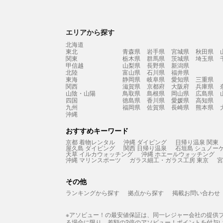
エリアから探す
北海道
東北
青森県
岩手県
宮城県
秋田県
関東
栃木県
群馬県
茨城県
埼玉県
甲信越
山梨県
長野県
新潟県
北陸
富山県
石川県
福井県
東海
静岡県
岐阜県
愛知県
三重県
関西
滋賀県
京都府
大阪府
兵庫県
山陰・山陽
鳥取県
島根県
岡山県
広島県
四国
徳島県
香川県
愛媛県
高知県
九州
福岡県
佐賀県
長崎県
熊本県
沖縄
おすすめキーワード
京都 着物レンタル
沖縄 ダイビング
日帰り温泉 関東
屋久島 ダイビング
関西 日帰り温泉
石垣島 シュノー
天草 イルカウォッチング
沖縄 ホエールウォッチング
沖縄 マリンスポーツ
ガラス細工・ガラス工房 東京
宮
その他
ランキングから探す
拠点から探す
掲載お問い合わせ
※アソビュー！の最安値保証は、同一レジャー会社の提供
る場合に限り、差額の2倍のアソビュー！ポイントを付与