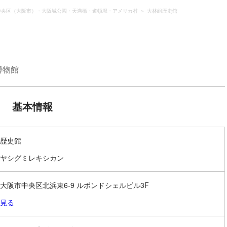
中央区（大阪市）・大阪城公園・天満橋・道頓堀・アメリカ村
大林組歴史館
博物館
基本情報
歴史館
ヤシグミレキシカン
大阪市中央区北浜東6-9 ルポンドシェルビル3F
見る