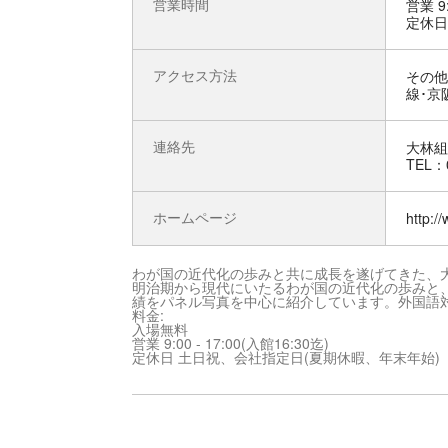
営業時間
営業 9:
定休日
アクセス方法
その他 
線･京
連絡先
大林組
TEL：0
ホームページ
http:/
わが国の近代化の歩みと共に成長を遂げてきた、
明治期から現代にいたるわが国の近代化の歩みと
績をパネル写真を中心に紹介しています。外国語対
料金:
入場無料
営業 9:00 - 17:00(入館16:30迄)
定休日 土日祝、会社指定日(夏期休暇、年末年始)