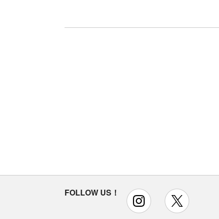
FOLLOW US！
instagram
x