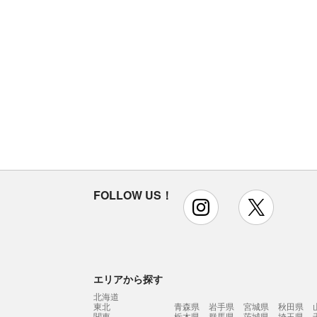
FOLLOW US！
instagram
x
エリアから探す
北海道
東北
青森県
岩手県
宮城県
秋田県
関東
栃木県
群馬県
茨城県
埼玉県