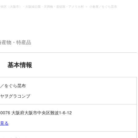
中央区（大阪市）・大阪城公園・天満橋・道頓堀・アメリカ村
小倉屋／をぐら昆布
特産物・特産品
基本情報
／をぐら昆布
ヤヲグラコンブ
-0076 大阪府大阪市中央区難波1-6-12
見る