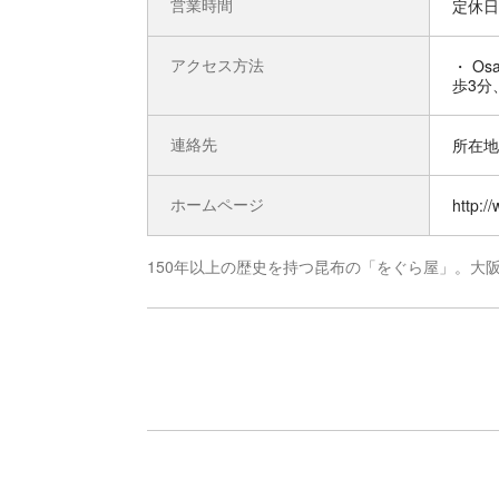
営業時間
定休日
アクセス方法
・ O
歩3分
連絡先
所在地 
ホームページ
http:/
150年以上の歴史を持つ昆布の「をぐら屋」。大