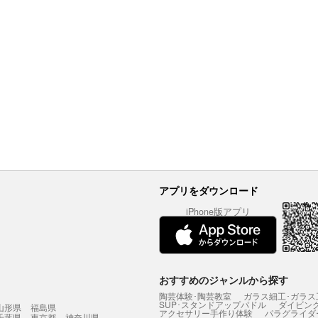
アプリをダウンロード
iPhone版アプリ
おすすめのジャンルから探す
陶芸体験･陶芸教室
ガラス細工･ガラス
SUP･スタンドアップパドル
ダイビン
山形県
福島県
アクセサリー手作り体験
パラグライダ
千葉県
東京都
神奈川県