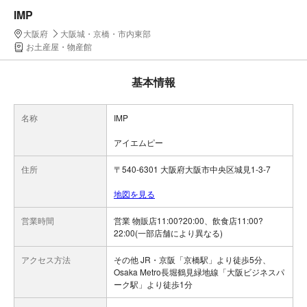
IMP
大阪府
大阪城・京橋・市内東部
お土産屋・物産館
基本情報
名称
IMP
アイエムピー
住所
〒540-6301 大阪府大阪市中央区城見1-3-7
地図を見る
営業時間
営業 物販店11:00?20:00、飲食店11:00?
22:00(一部店舗により異なる)
アクセス方法
その他 JR・京阪「京橋駅」より徒歩5分、
Osaka Metro長堀鶴見緑地線「大阪ビジネスパ
ーク駅」より徒歩1分