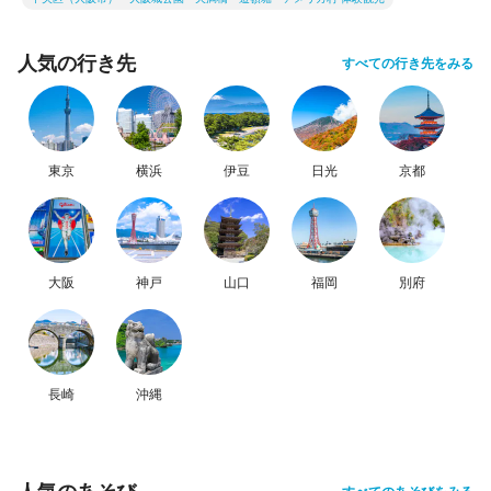
人気の行き先
すべての行き先をみる
東京
横浜
伊豆
日光
京都
大阪
神戸
山口
福岡
別府
長崎
沖縄