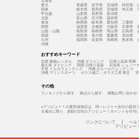
北海道
東北
青森県
岩手県
宮城県
秋田県
関東
栃木県
群馬県
茨城県
埼玉県
甲信越
山梨県
長野県
新潟県
北陸
富山県
石川県
福井県
東海
静岡県
岐阜県
愛知県
三重県
関西
滋賀県
京都府
大阪府
兵庫県
山陰・山陽
鳥取県
島根県
岡山県
広島県
四国
徳島県
香川県
愛媛県
高知県
九州
福岡県
佐賀県
長崎県
熊本県
沖縄
おすすめキーワード
京都 着物レンタル
沖縄 ダイビング
日帰り温泉 関東
屋久島 ダイビング
関西 日帰り温泉
石垣島 シュノー
天草 イルカウォッチング
沖縄 ホエールウォッチング
沖縄 マリンスポーツ
ガラス細工・ガラス工房 東京
宮
その他
ランキングから探す
拠点から探す
掲載お問い合わせ
※アソビュー！の最安値保証は、同一レジャー会社の提供
る場合に限り、差額の2倍のアソビュー！ポイントを付与
リンクについて
ヘル
アソビュー