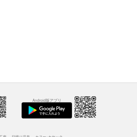
Android版アプリ
工房
日帰り温泉
カヌー･カヤック