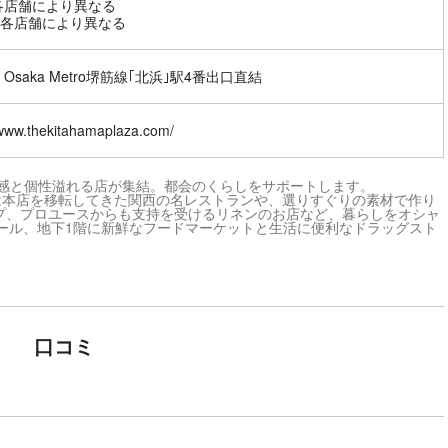
 各店舗により異なる
各店舗により異なる
Osaka Metro堺筋線｢北浜｣駅4番出口直結
/www.thekitahamaplaza.com/
質感と個性溢れる店が集結。都会のくらしをサポートします。
は本店を移転してきた関西の名レストランや、選りすぐりの素材で作り
プ、プロユースからも支持を受けるリネンのお店など、暮らしをオシャ
モール、地下1階に新鮮なフードマーケットと生活に便利なドラッグスト
口コミ