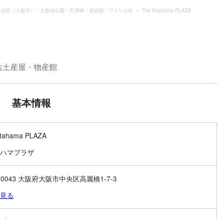
中央区（大阪市）・大阪城公園・天満橋・道頓堀・アメリカ村
The Kitahama PLAZA
お土産屋・物産館
基本情報
itahama PLAZA
ハマプラザ
-0043 大阪府大阪市中央区高麗橋1-7-3
見る