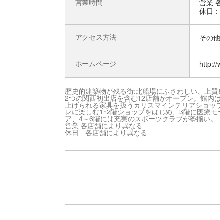
営業時間
営業
休日：
アクセス方法
その他 
ホームページ
http:/
歴史的建築物が残る街:北船場にふさわしい、上
2つの関西初出店を含む12店舗がオープン。館内
上げられる家具を扱うカリスマインテリアショッ
レに楽しむ1･2階ショップをはじめ、3階に医療
ア、4～6階には充実のスポーツクラブが勢揃い。
営業 各店舗により異なる
休日：各店舗により異なる