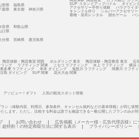
SUP･スタンドアップパドル
ダイビン
山形県
福島県
アクセサリー手作り体験
パラグライダ
千葉県
東京都
神奈川県
キャンドル作り
シルバーアクセサリー
着物・浴衣レンタル
脱出ゲーム
バ
奈良県
和歌山県
山口県
大分県
宮崎県
鹿児島県
陶芸体験・陶芸教室 関西
ボルダリング 東京
陶芸体験・陶芸教室 東京
石
ケリング
ラフティング 関東
ニセコ ラフティング
水上 ラフティング
横浜
奥多摩 ラフティング
串本 ダイビング
鬼怒川 ラフティング
球磨川 ラフテ
古島 ダイビング
SUP 関東
花火大会 関東
アソビュー！ギフト
人気の観光スポット情報
プラン（体験内容、利用日、参加条件、キャンセル規約などの基本情報）が同じ状
いたします。ただし、比較する料金は誰でも確認できる一般公開したプランのみが対
プ
お問い合わせ
広告掲載（メーカー様・広告代理店様）に
！超特割！の特定商取引法に関する表示
プライバシーポリシー