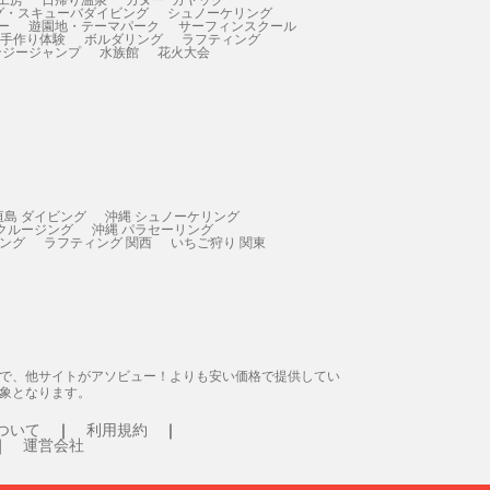
グ・スキューバダイビング
シュノーケリング
ー
遊園地・テーマパーク
サーフィンスクール
 手作り体験
ボルダリング
ラフティング
ンジージャンプ
水族館
花火大会
垣島 ダイビング
沖縄 シュノーケリング
 クルージング
沖縄 パラセーリング
ィング
ラフティング 関西
いちご狩り 関東
態で、他サイトがアソビュー！よりも安い価格で提供してい
象となります。
ついて
利用規約
運営会社