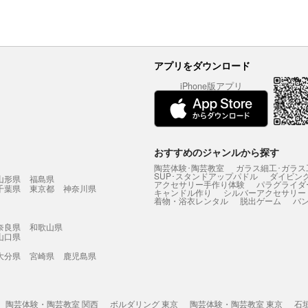
アプリをダウンロード
iPhone版アプリ
おすすめのジャンルから探す
陶芸体験･陶芸教室
ガラス細工･ガラス
SUP･スタンドアップパドル
ダイビン
山形県
福島県
アクセサリー手作り体験
パラグライダ
千葉県
東京都
神奈川県
キャンドル作り
シルバーアクセサリー
着物・浴衣レンタル
脱出ゲーム
バ
奈良県
和歌山県
山口県
大分県
宮崎県
鹿児島県
陶芸体験・陶芸教室 関西
ボルダリング 東京
陶芸体験・陶芸教室 東京
石