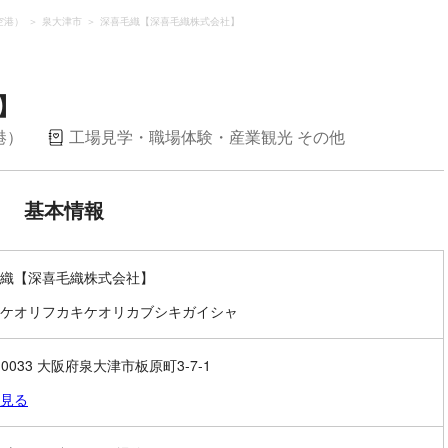
空港）
泉大津市
深喜毛織【深喜毛織株式会社】
】
港）
工場見学・職場体験・産業観光 その他
基本情報
織【深喜毛織株式会社】
ケオリフカキケオリカブシキガイシャ
-0033 大阪府泉大津市板原町3-7-1
見る