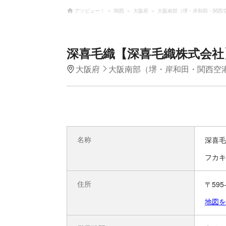
アソビュー！
関西
大阪府
大阪南部（堺・岸和田・関西
深喜毛織【深喜毛織株式会社
大阪府
大阪南部（堺・岸和田・関西空
名称
深喜毛
フカキ
住所
〒595
地図を