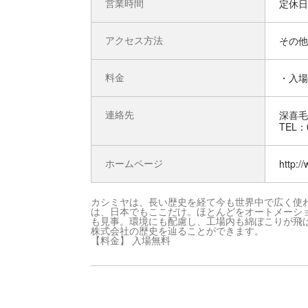
営業時間
定休日
アクセス方法
その他
料金
・入場
連絡先
深喜毛
TEL：0
ホームページ
http://
カシミヤは、長い歴史を経て今も世界中で広く使
は、日本でもここだけ。ほとんどをオートメーシ
も見事。環境にも配慮し、工場内も綿ぼこりが飛
株式会社の歴史を辿ることができます。
【料金】 入場無料