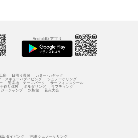
Android版アプリ
工房
日帰り温泉
カヌー･カヤック
グ・スキューバダイビング
シュノーケリング
ー
遊園地・テーマパーク
サーフィンスクール
 手作り体験
ボルダリング
ラフティング
ンジージャンプ
水族館
花火大会
垣島 ダイビング
沖縄 シュノーケリング