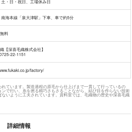
 土・日・祝日、工場休み日
 南海本線「泉大津駅」下車、車で約5分
無料
織【深喜毛織株式会社】
725-22-1151
www.fukaki.co.jp/factory/
われています。製造過程の原毛から仕上げまで一貫して行っているの
ョンで行い、糸を撚る精巧さもさることながら、結び目を作らない技術
ばないように工夫されています。資料室では、毛織物の歴史や深喜毛織
詳細情報