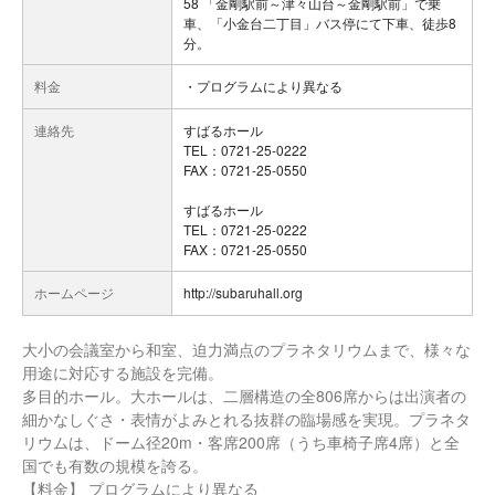
58 「金剛駅前～津々山台～金剛駅前」で乗
車、「小金台二丁目」バス停にて下車、徒歩8
分。
料金
・プログラムにより異なる
連絡先
すばるホール
TEL：0721-25-0222
FAX：0721-25-0550
すばるホール
TEL：0721-25-0222
FAX：0721-25-0550
ホームページ
http://subaruhall.org
大小の会議室から和室、迫力満点のプラネタリウムまで、様々な
用途に対応する施設を完備。
多目的ホール。大ホールは、二層構造の全806席からは出演者の
細かなしぐさ・表情がよみとれる抜群の臨場感を実現。プラネタ
リウムは、ドーム径20m・客席200席（うち車椅子席4席）と全
国でも有数の規模を誇る。
【料金】 プログラムにより異なる