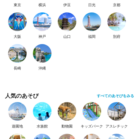
東京
横浜
伊豆
日光
京都
大阪
神戸
山口
福岡
別府
長崎
沖縄
人気のあそび
すべてのあそびをみる
遊園地
水族館
動物園
キッズパーク
アスレチック