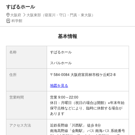
すばるホール
大阪府
大阪東部（寝屋川・守口・門真・東大阪）
科学館
基本情報
名称
すばるホール
スバルホール
住所
〒584-0084 大阪府富田林市桜ケ丘町2-8
地図を見る
営業時間
営業 9:00～22:00
休日：月曜日（祝日の場合は開館）※年末年始
保守点検などにより、臨時に休館する場合が
あります
アクセス方法
近鉄長野線「川西駅」 徒歩 8分
南海高野線「金剛駅」 バス 南海バス 系統番号