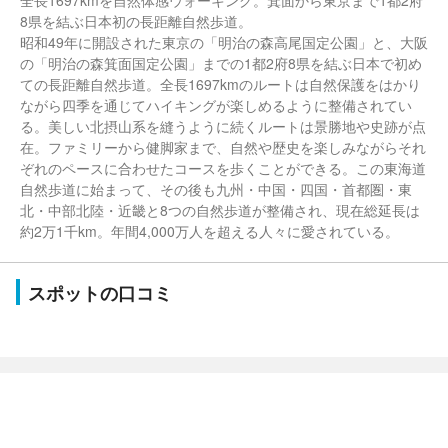
全長1697kmを自然体感ウォーキング。箕面から東京まで1都2府
8県を結ぶ日本初の長距離自然歩道。
昭和49年に開設された東京の「明治の森高尾国定公園」と、大阪
の「明治の森箕面国定公園」までの1都2府8県を結ぶ日本で初め
ての長距離自然歩道。全長1697kmのルートは自然保護をはかり
ながら四季を通じてハイキングが楽しめるように整備されてい
る。美しい北摂山系を縫うように続くルートは景勝地や史跡が点
在。ファミリーから健脚家まで、自然や歴史を楽しみながらそれ
ぞれのペースに合わせたコースを歩くことができる。この東海道
自然歩道に始まって、その後も九州・中国・四国・首都圏・東
北・中部北陸・近畿と8つの自然歩道が整備され、現在総延長は
約2万1千km。年間4,000万人を超える人々に愛されている。
スポットの口コミ