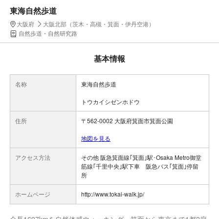
東海自然歩道
大阪府
大阪北部（茨木・高槻・箕面・伊丹空港）
自然歩道・自然研究路
基本情報
名称
東海自然歩道
トウカイシゼンホドウ
住所
〒562-0002 大阪府箕面市箕面公園
地図を見る
アクセス方法
その他 阪急箕面線｢箕面｣駅･Osaka Metro御堂
筋線｢千里中央｣駅下車 阪急バス｢箕面｣停留
所
ホームページ
http://www.tokai-walk.jp/