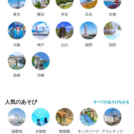
東京
横浜
伊豆
日光
京都
大阪
神戸
山口
福岡
別府
長崎
沖縄
人気のあそび
すべてのあそびをみる
遊園地
水族館
動物園
キッズパーク
アスレチック