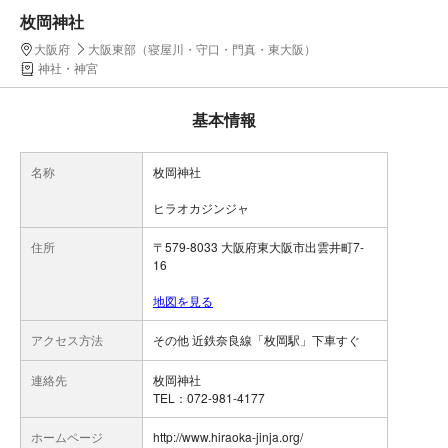
枚岡神社
大阪府
大阪東部（寝屋川・守口・門真・東大阪）
神社・神宮
基本情報
名称
枚岡神社
ヒラオカジンジャ
住所
〒579-8033 大阪府東大阪市出雲井町7-
16
地図を見る
アクセス方法
その他 近鉄奈良線「枚岡駅」下車すぐ
連絡先
枚岡神社
TEL：072-981-4177
ホームページ
http://www.hiraoka-jinja.org/