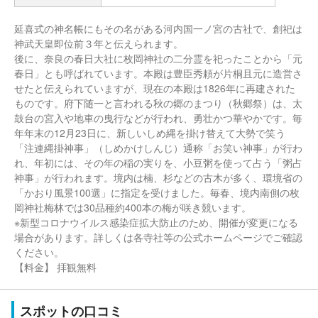
延喜式の神名帳にもその名がある河内国一ノ宮の古社で、創祀は
神武天皇即位前３年と伝えられます。
後に、奈良の春日大社に枚岡神社の二分霊を祀ったことから「元
春日」とも呼ばれています。本殿は豊臣秀頼が片桐且元に造営さ
せたと伝えられていますが、現在の本殿は1826年に再建された
ものです。府下随一と言われる秋の郷のまつり（秋郷祭）は、太
鼓台の宮入や地車の曳行などが行われ、勇壮かつ華やかです。毎
年年末の12月23日に、新しいしめ縄を掛け替えて大勢で笑う
「注連縄掛神事」（しめかけしんじ）通称「お笑い神事」が行わ
れ、年初には、その年の稲の実りを、小豆粥を使って占う「粥占
神事」が行われます。境内は楠、杉などの古木が多く、環境省の
「かおり風景100選」に指定を受けました。毎春、境内南側の枚
岡神社梅林では30品種約400本の梅が咲き競います。
※新型コロナウイルス感染症拡大防止のため、開催が変更になる
場合があります。詳しくは各寺社等の公式ホームページでご確認
ください。
【料金】 拝観無料
スポットの口コミ