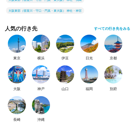
大阪東部（寝屋川・守口・門真・東大阪） 神社・神宮
人気の行き先
すべての行き先をみる
東京
横浜
伊豆
日光
京都
大阪
神戸
山口
福岡
別府
長崎
沖縄