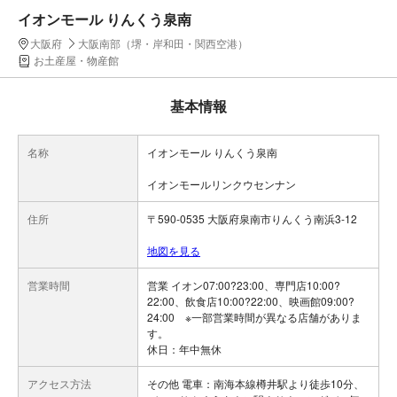
イオンモール りんくう泉南
大阪府
大阪南部（堺・岸和田・関西空港）
お土産屋・物産館
基本情報
名称
イオンモール りんくう泉南
イオンモールリンクウセンナン
住所
〒590-0535 大阪府泉南市りんくう南浜3-12
地図を見る
営業時間
営業 イオン07:00?23:00、専門店10:00?
22:00、飲食店10:00?22:00、映画館09:00?
24:00 ※一部営業時間が異なる店舗がありま
す。
休日：年中無休
アクセス方法
その他 電車：南海本線樽井駅より徒歩10分、