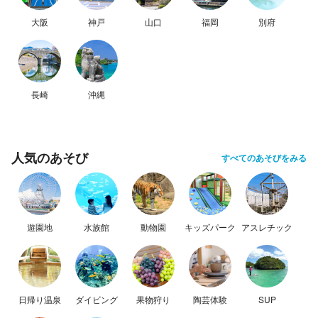
大阪
神戸
山口
福岡
別府
長崎
沖縄
人気のあそび
すべてのあそびをみる
遊園地
水族館
動物園
キッズパーク
アスレチック
日帰り温泉
ダイビング
果物狩り
陶芸体験
SUP