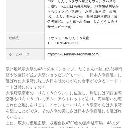
バス：りんくうタウン駅よりウィングバス毎
日運行 ※土日は南海尾崎駅、JR和泉砂川駅か
らもウィングバス運行 お車：阪和道「泉南
I.C.」より北西へ約5km／阪神高速湾岸線「泉
佐野南I.C.」より南へ約5km りんくう大通り
サザンビーチ前
連絡先
イオンモール りんくう泉南
TEL：072-480-6000
ホームページ
http://rinkusennan-aeonmall.com/
泉州地域最大級の43のグルメショップ、たくさんの魅力的な専門
店や映画館が並ぶ大型ショッピングモール。「日本夕陽百選」に
選ばれた大阪湾に沈む夕日を眺めながらお食事ができるフードコ
ートは特におすすめ！
大阪府泉南市の「りんくうタウン」に位置し、周辺には関西国際
空港やりんくうプレミアム・アウトレットがあり、海岸沿いの恵
まれた立地にあります。イオンモールりんくう泉南からは大阪湾
を望むことができ、その夕陽の美しさは日本夕陽百選にも選ばれ
ています。
また、広大な敷地面積、収容台数4700台の無料駐車場、43のグ