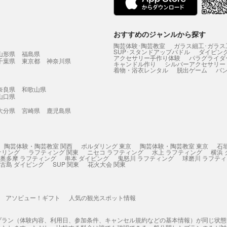
おすすめのジャンルから探す
陶芸体験･陶芸教室
ガラス細工･ガラス
SUP･スタンドアップパドル
ダイビン
山形県
福島県
アクセサリー手作り体験
パラグライダ
千葉県
東京都
神奈川県
キャンドル作り
シルバーアクセサリー
着物・浴衣レンタル
脱出ゲーム
バ
奈良県
和歌山県
山口県
大分県
宮崎県
鹿児島県
陶芸体験・陶芸教室 関西
ボルダリング 東京
陶芸体験・陶芸教室 東京
石
ケリング
ラフティング 関東
ニセコ ラフティング
水上 ラフティング
横浜
奥多摩 ラフティング
串本 ダイビング
鬼怒川 ラフティング
球磨川 ラフテ
古島 ダイビング
SUP 関東
花火大会 関東
アソビュー！ギフト
人気の観光スポット情報
プラン（体験内容、利用日、参加条件、キャンセル規約などの基本情報）が同じ状