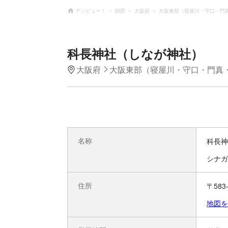
アソビュー！
関西
大阪府
大阪東部（寝屋川・守口・門
科長神社（しなが神社）
大阪府
大阪東部（寝屋川・守口・門真
名称
科長神
シナガ
住所
〒58
地図を