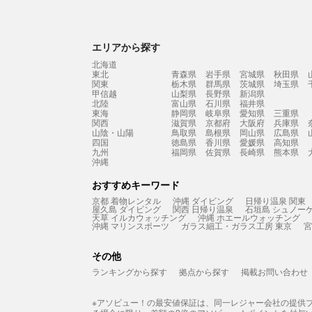
エリアから探す
北海道
東北
青森県
岩手県
宮城県
秋田県
関東
栃木県
群馬県
茨城県
埼玉県
甲信越
山梨県
長野県
新潟県
北陸
富山県
石川県
福井県
東海
静岡県
岐阜県
愛知県
三重県
関西
滋賀県
京都府
大阪府
兵庫県
山陰・山陽
鳥取県
島根県
岡山県
広島県
四国
徳島県
香川県
愛媛県
高知県
九州
福岡県
佐賀県
長崎県
熊本県
沖縄
おすすめキーワード
京都 着物レンタル
沖縄 ダイビング
日帰り温泉 関東
屋久島 ダイビング
関西 日帰り温泉
石垣島 シュノー
天草 イルカウォッチング
沖縄 ホエールウォッチング
沖縄 マリンスポーツ
ガラス細工・ガラス工房 東京
宮
その他
ランキングから探す
拠点から探す
掲載お問い合わせ
※アソビュー！の最安値保証は、同一レジャー会社の提供