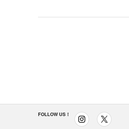
FOLLOW US！
instagram
x