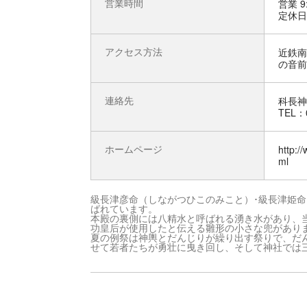
営業時間
営業 9:
定休日
アクセス方法
近鉄南
の音前
連絡先
科長神
TEL：0
ホームページ
http:/
ml
級長津彦命（しながつひこのみこと）･級長津姫
ばれています。
本殿の裏側には八精水と呼ばれる湧き水があり、
功皇后が使用したと伝える雛形の小さな兜があり
夏の例祭は神輿とだんじりが繰り出す祭りで、だ
せて若者たちが勇壮に曳き回し、そして神社では