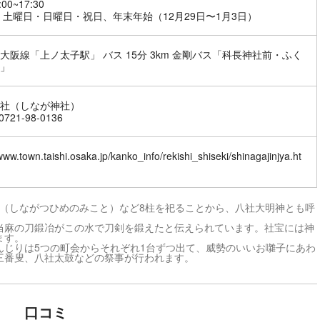
00~17:30
 土曜日・日曜日・祝日、年末年始（12月29日〜1月3日）
大阪線「上ノ太子駅」 バス 15分 3km 金剛バス「科長神社前・ふく
」
社（しなが神社）
721-98-0136
/www.town.taishi.osaka.jp/kanko_info/rekishi_shiseki/shinagajinjya.ht
命（しながつひめのみこと）など8柱を祀ることから、八社大明神とも呼
当麻の刀鍛冶がこの水で刀剣を鍛えたと伝えられています。社宝には神
ます。
んじりは5つの町会からそれぞれ1台ずつ出て、威勢のいいお囃子にあわ
三番叟、八社太鼓などの祭事が行われます。
口コミ