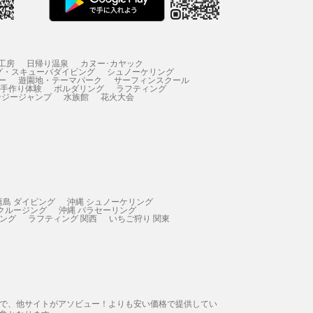
工房
日帰り温泉
カヌー･カヤック
グ・スキューバダイビング
シュノーケリング
ー
遊園地・テーマパーク
サーフィンスクール
 手作り体験
ボルダリング
ラフティング
ンジージャンプ
水族館
花火大会
垣島 ダイビング
沖縄 シュノーケリング
 クルージング
沖縄 パラセーリング
ィング
ラフティング 関西
いちご狩り 関東
態で、他サイトがアソビュー！よりも安い価格で提供してい