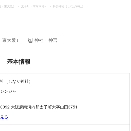
真・東大阪）
太子町（南河内郡）
科長神社（しなが神社）
・東大阪）
神社・神宮
基本情報
社（しなが神社）
ジンジャ
3-0992 大阪府南河内郡太子町大字山田3751
見る