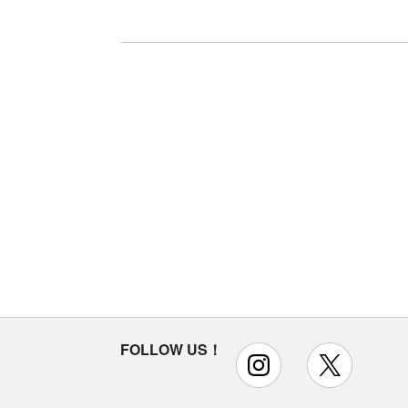
FOLLOW US！
instagram
x