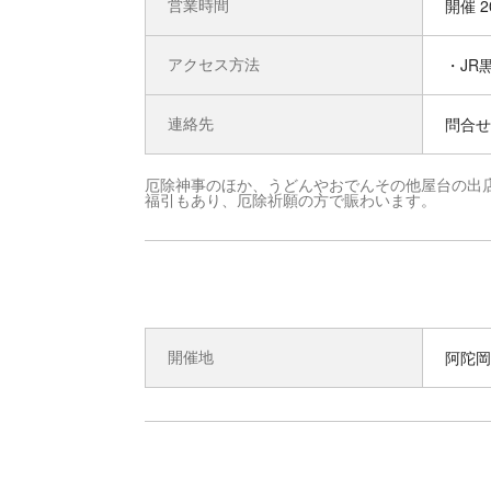
営業時間
開催 2
アクセス方法
・JR
連絡先
問合せ先
厄除神事のほか、うどんやおでんその他屋台の出
福引もあり、厄除祈願の方で賑わいます。
開催地
阿陀岡