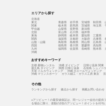
エリアから探す
北海道
東北
青森県
岩手県
宮城県
秋田県
関東
栃木県
群馬県
茨城県
埼玉県
甲信越
山梨県
長野県
新潟県
北陸
富山県
石川県
福井県
東海
静岡県
岐阜県
愛知県
三重県
関西
滋賀県
京都府
大阪府
兵庫県
山陰・山陽
鳥取県
島根県
岡山県
広島県
四国
徳島県
香川県
愛媛県
高知県
九州
福岡県
佐賀県
長崎県
熊本県
沖縄
おすすめキーワード
京都 着物レンタル
沖縄 ダイビング
日帰り温泉 関東
屋久島 ダイビング
関西 日帰り温泉
石垣島 シュノー
天草 イルカウォッチング
沖縄 ホエールウォッチング
沖縄 マリンスポーツ
ガラス細工・ガラス工房 東京
宮
その他
ランキングから探す
拠点から探す
掲載お問い合わせ
※アソビュー！の最安値保証は、同一レジャー会社の提供
る場合に限り、差額の2倍のアソビュー！ポイントを付与