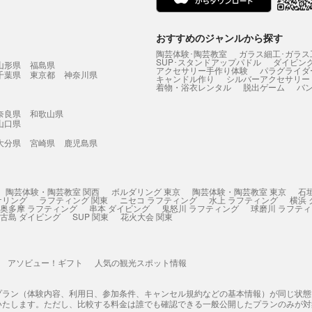
おすすめのジャンルから探す
陶芸体験･陶芸教室
ガラス細工･ガラス
SUP･スタンドアップパドル
ダイビン
山形県
福島県
アクセサリー手作り体験
パラグライダ
千葉県
東京都
神奈川県
キャンドル作り
シルバーアクセサリー
着物・浴衣レンタル
脱出ゲーム
バ
奈良県
和歌山県
山口県
大分県
宮崎県
鹿児島県
陶芸体験・陶芸教室 関西
ボルダリング 東京
陶芸体験・陶芸教室 東京
石
ケリング
ラフティング 関東
ニセコ ラフティング
水上 ラフティング
横浜
奥多摩 ラフティング
串本 ダイビング
鬼怒川 ラフティング
球磨川 ラフテ
古島 ダイビング
SUP 関東
花火大会 関東
アソビュー！ギフト
人気の観光スポット情報
プラン（体験内容、利用日、参加条件、キャンセル規約などの基本情報）が同じ状
いたします。ただし、比較する料金は誰でも確認できる一般公開したプランのみが対