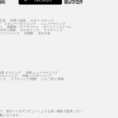
工房
日帰り温泉
カヌー･カヤック
グ・スキューバダイビング
シュノーケリング
ー
遊園地・テーマパーク
サーフィンスクール
 手作り体験
ボルダリング
ラフティング
ンジージャンプ
水族館
花火大会
垣島 ダイビング
沖縄 シュノーケリング
 クルージング
沖縄 パラセーリング
ィング
ラフティング 関西
いちご狩り 関東
態で、他サイトがアソビュー！よりも安い価格で提供してい
象となります。