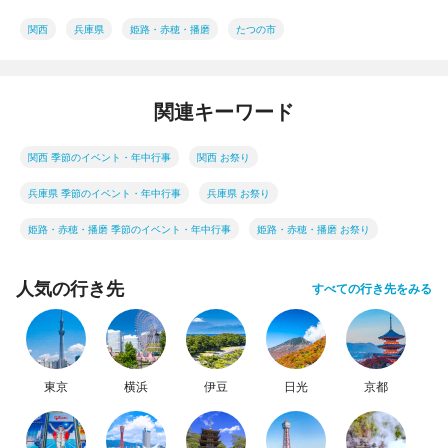
関西
兵庫県
姫路・赤穂・播磨
たつの市
関連キーワード
関西 季節のイベント・年中行事
関西 お祭り
兵庫県 季節のイベント・年中行事
兵庫県 お祭り
姫路・赤穂・播磨 季節のイベント・年中行事
姫路・赤穂・播磨 お祭り
人気の行き先
すべての行き先をみる
東京
横浜
伊豆
日光
京都