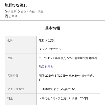
龍野ひな流し
兵庫県
姫路・赤穂・播磨
お祭り
基本情報
名称
龍野ひな流し
タツノヒナナガシ
住所
〒679-4171 兵庫県たつの市龍野町北龍野36外
地図を見る
営業時間
開催 2020年3月20日〜 祝 9:30〜 毎年春分の
日
アクセス方法
・JR本竜野駅から徒歩で25分
料金
・その他 0円 ※ひな流し引換券：200円