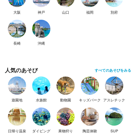
大阪
神戸
山口
福岡
別府
長崎
沖縄
人気のあそび
すべてのあそびをみる
遊園地
水族館
動物園
キッズパーク
アスレチック
日帰り温泉
ダイビング
果物狩り
陶芸体験
SUP