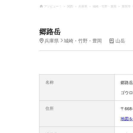
アソビュー！
関西
兵庫県
城崎・竹野・豊岡
豊岡市
郷路岳
兵庫県
城崎・竹野・豊岡
山岳
名称
郷路岳
ゴウロ
住所
〒66
地図を