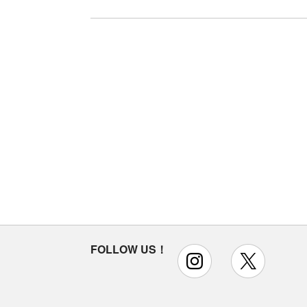
FOLLOW US！
instagram
x