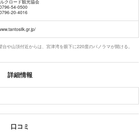
ルクロード観光協会
796-54-0500
796-20-4016
www.tantosilk.gr.jp/
望台や山頂付近からは、宮津湾を眼下に220度のパノラマが開ける。
詳細情報
口コミ