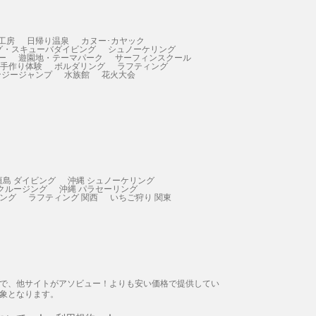
工房
日帰り温泉
カヌー･カヤック
グ・スキューバダイビング
シュノーケリング
ー
遊園地・テーマパーク
サーフィンスクール
 手作り体験
ボルダリング
ラフティング
ンジージャンプ
水族館
花火大会
垣島 ダイビング
沖縄 シュノーケリング
 クルージング
沖縄 パラセーリング
ィング
ラフティング 関西
いちご狩り 関東
態で、他サイトがアソビュー！よりも安い価格で提供してい
象となります。