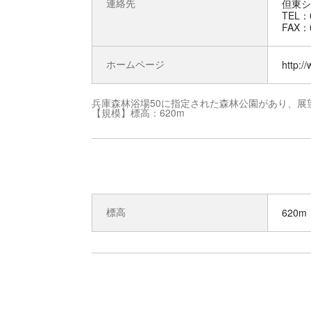
連絡先
但東シ
TEL：0
FAX：0
ホームページ
http://
兵庫森林浴場50に指定された森林公園があり、展
【規模】標高：620m
標高
620m