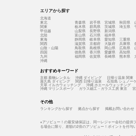
エリアから探す
北海道
東北
青森県
岩手県
宮城県
秋田県
関東
栃木県
群馬県
茨城県
埼玉県
甲信越
山梨県
長野県
新潟県
北陸
富山県
石川県
福井県
東海
静岡県
岐阜県
愛知県
三重県
関西
滋賀県
京都府
大阪府
兵庫県
山陰・山陽
鳥取県
島根県
岡山県
広島県
四国
徳島県
香川県
愛媛県
高知県
九州
福岡県
佐賀県
長崎県
熊本県
沖縄
おすすめキーワード
京都 着物レンタル
沖縄 ダイビング
日帰り温泉 関東
屋久島 ダイビング
関西 日帰り温泉
石垣島 シュノー
天草 イルカウォッチング
沖縄 ホエールウォッチング
沖縄 マリンスポーツ
ガラス細工・ガラス工房 東京
宮
その他
ランキングから探す
拠点から探す
掲載お問い合わせ
※アソビュー！の最安値保証は、同一レジャー会社の提供
る場合に限り、差額の2倍のアソビュー！ポイントを付与