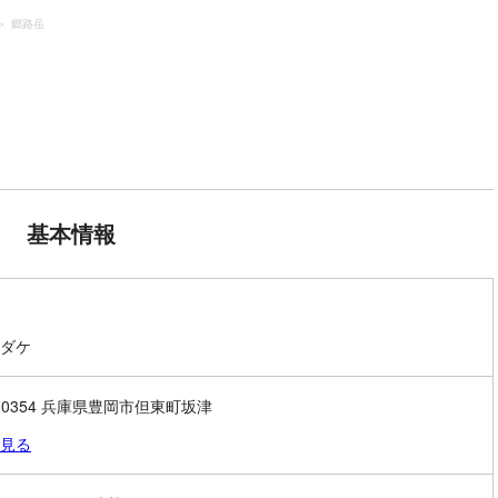
郷路岳
基本情報
ダケ
8-0354 兵庫県豊岡市但東町坂津
見る