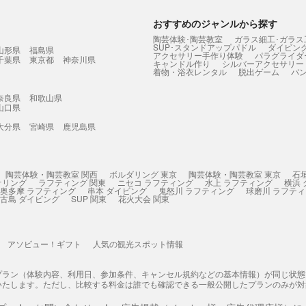
おすすめのジャンルから探す
陶芸体験･陶芸教室
ガラス細工･ガラス
SUP･スタンドアップパドル
ダイビン
山形県
福島県
アクセサリー手作り体験
パラグライダ
千葉県
東京都
神奈川県
キャンドル作り
シルバーアクセサリー
着物・浴衣レンタル
脱出ゲーム
バ
奈良県
和歌山県
山口県
大分県
宮崎県
鹿児島県
陶芸体験・陶芸教室 関西
ボルダリング 東京
陶芸体験・陶芸教室 東京
石
ケリング
ラフティング 関東
ニセコ ラフティング
水上 ラフティング
横浜
奥多摩 ラフティング
串本 ダイビング
鬼怒川 ラフティング
球磨川 ラフテ
古島 ダイビング
SUP 関東
花火大会 関東
アソビュー！ギフト
人気の観光スポット情報
プラン（体験内容、利用日、参加条件、キャンセル規約などの基本情報）が同じ状
いたします。ただし、比較する料金は誰でも確認できる一般公開したプランのみが対