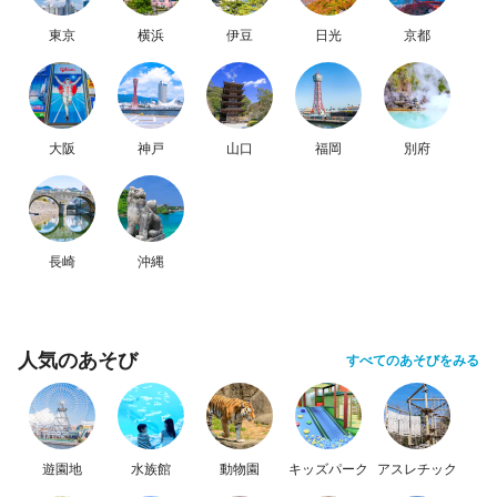
東京
横浜
伊豆
日光
京都
大阪
神戸
山口
福岡
別府
長崎
沖縄
人気のあそび
すべてのあそびをみる
遊園地
水族館
動物園
キッズパーク
アスレチック