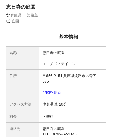
恵日寺の庭園
兵庫県
淡路島
庭園
基本情報
名称
恵日寺の庭園
エニチジノテイエン
住所
〒656-2154 兵庫県淡路市木曽下
685
地図を見る
アクセス方法
津名港 車 20分
料金
・無料
連絡先
恵日寺の庭園
TEL：0799-62-1145