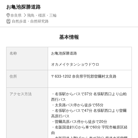
お亀池探勝道路
奈良県
飛鳥・橿原・三輪
自然歩道・自然研究路
基本情報
名称
お亀池探勝道路
オカメイケタンショウドウロ
住所
〒633-1202 奈良県宇陀郡曽爾村太良路
アクセス方法
・名張駅からバスで37分 名張駅西口より山粕
西行バス
・太良路バス停から徒歩で55分
・名張駅からバスで47分 名張駅西口より曽爾
高原行バス
・曽爾高原バス停から徒歩で20分
・名阪国道針I.Cから車で60分 宇陀市榛原区経
由
・名阪国道上野I.Cから車で70分 県道名張曽爾