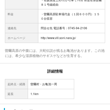
８１号線経由
料金
・曽爾高原駐車場代金（１回６００円）１５
０台収容
連絡先
問合せ先 電話番号：0745-94-2106
ホームページ
http://www.vill.soni.nara.jp/
曽爾高原の中腹には、大蛇伝説が残るお亀池があります。この池
には、希少な湿原植物のサギスゲなどが生育する。
詳細情報
起終点・経路
曽爾村・お亀池一周
延長
1.1km