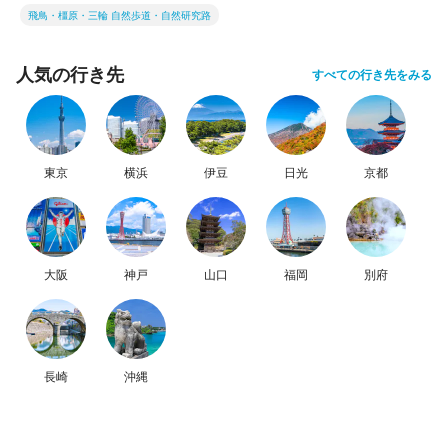
飛鳥・橿原・三輪 自然歩道・自然研究路
人気の行き先
すべての行き先をみる
東京
横浜
伊豆
日光
京都
大阪
神戸
山口
福岡
別府
長崎
沖縄