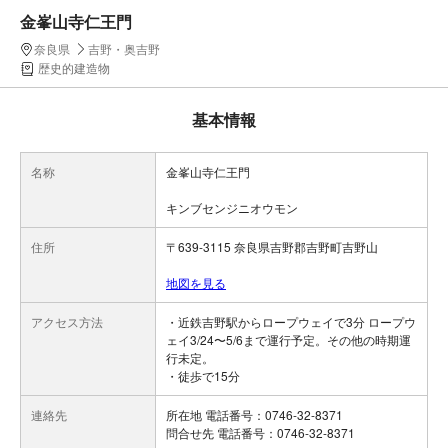
金峯山寺仁王門
奈良県
吉野・奥吉野
歴史的建造物
基本情報
名称
金峯山寺仁王門
キンブセンジニオウモン
住所
〒639-3115 奈良県吉野郡吉野町吉野山
地図を見る
アクセス方法
・近鉄吉野駅からロープウェイで3分 ロープウ
ェイ3/24〜5/6まで運行予定。その他の時期運
行未定。
・徒歩で15分
連絡先
所在地 電話番号：0746-32-8371
問合せ先 電話番号：0746-32-8371