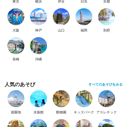
東京
横浜
伊豆
日光
京都
大阪
神戸
山口
福岡
別府
長崎
沖縄
人気のあそび
すべてのあそびをみる
遊園地
水族館
動物園
キッズパーク
アスレチック