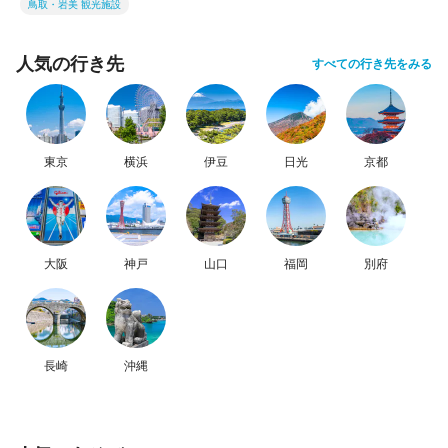
鳥取・岩美 観光施設
人気の行き先
すべての行き先をみる
東京
横浜
伊豆
日光
京都
大阪
神戸
山口
福岡
別府
長崎
沖縄