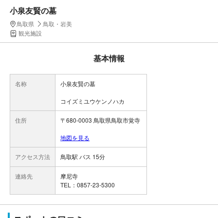
小泉友賢の墓
鳥取県
鳥取・岩美
観光施設
基本情報
名称
小泉友賢の墓
コイズミユウケンノハカ
住所
〒680-0003 鳥取県鳥取市覚寺
地図を見る
アクセス方法
鳥取駅 バス 15分
連絡先
摩尼寺
TEL：0857-23-5300