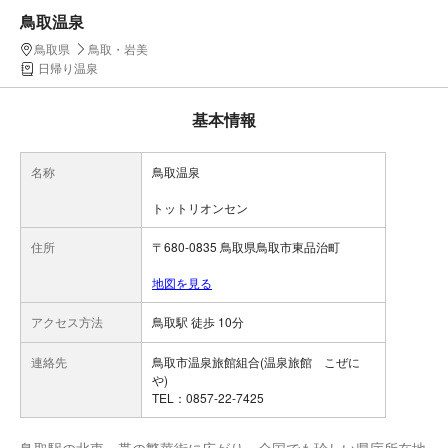
鳥取温泉
鳥取県
鳥取・岩美
日帰り温泉
基本情報
名称
鳥取温泉
トットリオンセン
住所
〒680-0835 鳥取県鳥取市東品治町
地図を見る
アクセス方法
鳥取駅 徒歩 10分
連絡先
鳥取市温泉旅館組合(温泉旅館 こぜに
や)
TEL：0857-22-7425