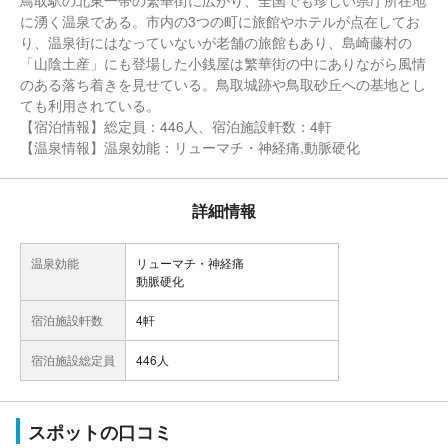
鳥取駅の北東一帯の繁華街に広がり、全国でも珍しい県庁所在地
に湧く温泉である。市内の3つの町に旅館やホテルが点在してお
り、温泉街にはなっていないが老舗の旅館もあり、島崎藤村の
「山陰土産」にも登場した小銭屋は繁華街の中にありながら風情
のある落ち着きを見せている。鳥取城跡や鳥取砂丘への基地とし
ても利用されている。
【宿泊情報】総定員：446人、宿泊施設軒数：4軒
【温泉情報】温泉効能：リューマチ・神経痛,動脈硬化
詳細情報
温泉効能
リューマチ・神経痛
動脈硬化
宿泊施設軒数
4軒
宿泊施設総定員
446人
スポットの口コミ