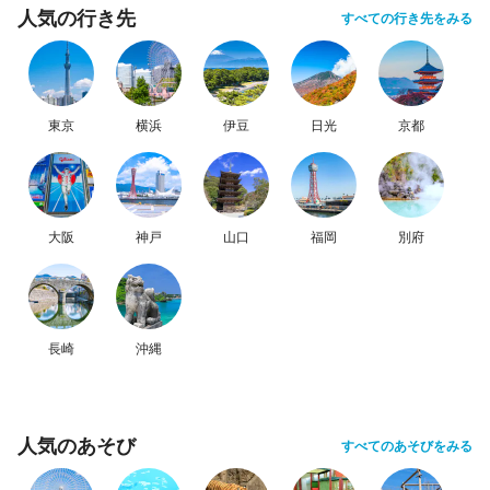
人気の行き先
すべての行き先をみる
東京
横浜
伊豆
日光
京都
大阪
神戸
山口
福岡
別府
長崎
沖縄
人気のあそび
すべてのあそびをみる