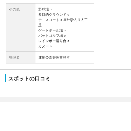
その他
野球場 ○
多目的グラウンド ○
テニスコート ○ 屋外砂入り人工
芝
ゲートボール場 ○
パットゴルフ場 ○
レインボー滑り台 ○
カヌー ○
管理者
運動公園管理事務所
スポットの口コミ