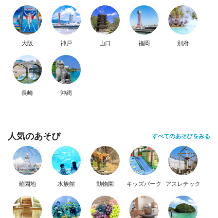
大阪
神戸
山口
福岡
別府
長崎
沖縄
人気のあそび
すべてのあそびをみる
遊園地
水族館
動物園
キッズパーク
アスレチック