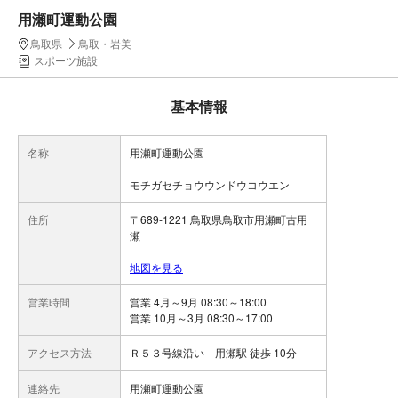
用瀬町運動公園
鳥取県
鳥取・岩美
スポーツ施設
基本情報
名称
用瀬町運動公園
モチガセチョウウンドウコウエン
住所
〒689-1221 鳥取県鳥取市用瀬町古用
瀬
地図を見る
営業時間
営業 4月～9月 08:30～18:00
営業 10月～3月 08:30～17:00
アクセス方法
Ｒ５３号線沿い 用瀬駅 徒歩 10分
連絡先
用瀬町運動公園