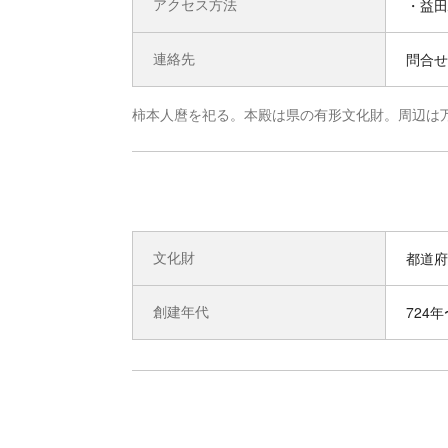
アクセス方法
・益田
連絡先
問合せ先
柿本人麿を祀る。本殿は県の有形文化財。周辺は
文化財
都道府
創建年代
724年