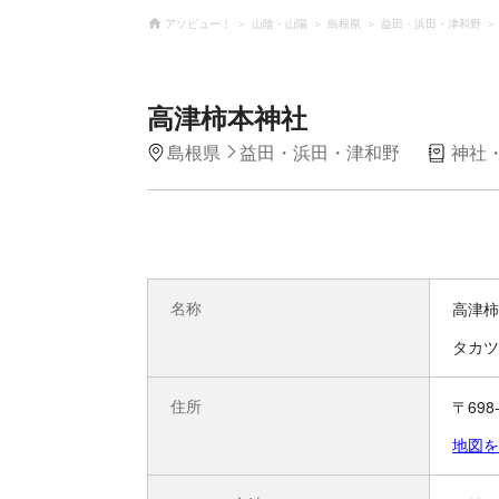
アソビュー！
山陰・山陽
島根県
益田・浜田・津和野
高津柿本神社
島根県
益田・浜田・津和野
神社
名称
高津柿
タカツ
住所
〒69
地図を