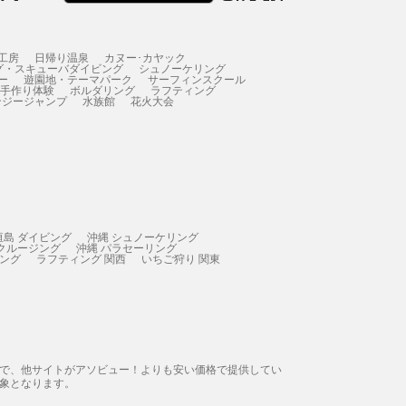
工房
日帰り温泉
カヌー･カヤック
グ・スキューバダイビング
シュノーケリング
ー
遊園地・テーマパーク
サーフィンスクール
 手作り体験
ボルダリング
ラフティング
ンジージャンプ
水族館
花火大会
垣島 ダイビング
沖縄 シュノーケリング
 クルージング
沖縄 パラセーリング
ィング
ラフティング 関西
いちご狩り 関東
態で、他サイトがアソビュー！よりも安い価格で提供してい
象となります。