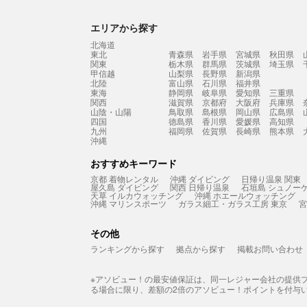
エリアから探す
北海道
東北
青森県
岩手県
宮城県
秋田県
関東
栃木県
群馬県
茨城県
埼玉県
甲信越
山梨県
長野県
新潟県
北陸
富山県
石川県
福井県
東海
静岡県
岐阜県
愛知県
三重県
関西
滋賀県
京都府
大阪府
兵庫県
山陰・山陽
鳥取県
島根県
岡山県
広島県
四国
徳島県
香川県
愛媛県
高知県
九州
福岡県
佐賀県
長崎県
熊本県
沖縄
おすすめキーワード
京都 着物レンタル
沖縄 ダイビング
日帰り温泉 関東
屋久島 ダイビング
関西 日帰り温泉
石垣島 シュノー
天草 イルカウォッチング
沖縄 ホエールウォッチング
沖縄 マリンスポーツ
ガラス細工・ガラス工房 東京
宮
その他
ランキングから探す
拠点から探す
掲載お問い合わせ
※アソビュー！の最安値保証は、同一レジャー会社の提供
る場合に限り、差額の2倍のアソビュー！ポイントを付与