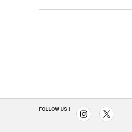
FOLLOW US！
instagram
x