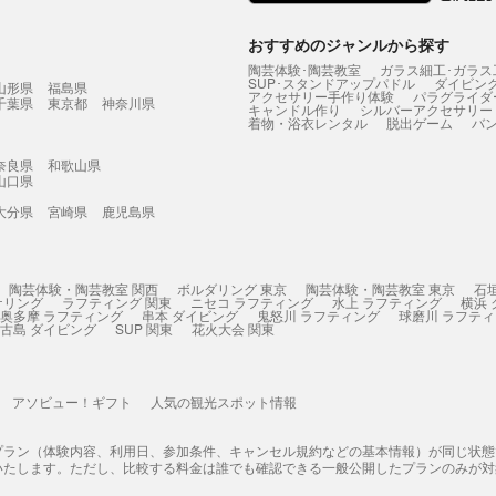
おすすめのジャンルから探す
陶芸体験･陶芸教室
ガラス細工･ガラス
SUP･スタンドアップパドル
ダイビン
山形県
福島県
アクセサリー手作り体験
パラグライダ
千葉県
東京都
神奈川県
キャンドル作り
シルバーアクセサリー
着物・浴衣レンタル
脱出ゲーム
バ
奈良県
和歌山県
山口県
大分県
宮崎県
鹿児島県
陶芸体験・陶芸教室 関西
ボルダリング 東京
陶芸体験・陶芸教室 東京
石
ケリング
ラフティング 関東
ニセコ ラフティング
水上 ラフティング
横浜
奥多摩 ラフティング
串本 ダイビング
鬼怒川 ラフティング
球磨川 ラフテ
古島 ダイビング
SUP 関東
花火大会 関東
アソビュー！ギフト
人気の観光スポット情報
プラン（体験内容、利用日、参加条件、キャンセル規約などの基本情報）が同じ状
いたします。ただし、比較する料金は誰でも確認できる一般公開したプランのみが対