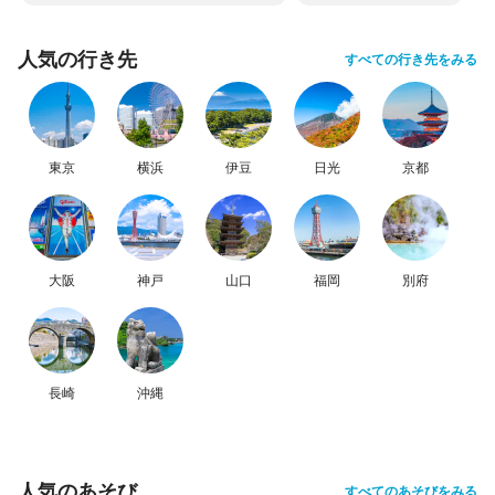
人気の行き先
すべての行き先をみる
東京
横浜
伊豆
日光
京都
大阪
神戸
山口
福岡
別府
長崎
沖縄
人気のあそび
すべてのあそびをみる