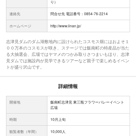
り）
連絡先
問合せ先 電話番号：0854-76-2214
ホームページ
http://www.iinan.jp/
志津見ダムのダム湖敷地内に設けられたコスモス畑にはおよそ１
００万本のコスモスが咲き、ステージでは飯南町の特産品が当た
る大抽選会、広場ではヤマメのつかみ取りさつまいもほり、志津
見ダムでは施設内が見学できるツアーなど親子で楽しめるイベン
トが盛り沢山です。
詳細情報
開催地
飯南町志津見 東三瓶フラワーバレーイベント
広場
時期
10月上旬
観覧者数（年間）
10,000人