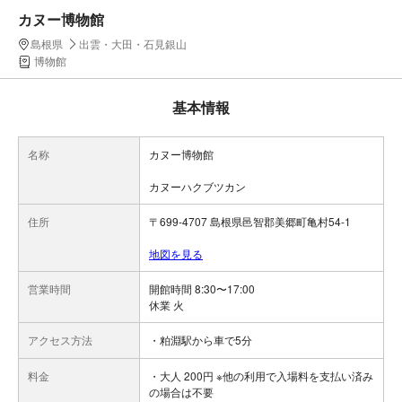
カヌー博物館
島根県
出雲・大田・石見銀山
博物館
基本情報
名称
カヌー博物館
カヌーハクブツカン
住所
〒699-4707 島根県邑智郡美郷町亀村54-1
地図を見る
営業時間
開館時間 8:30〜17:00
休業 火
アクセス方法
・粕淵駅から車で5分
料金
・大人 200円 ※他の利用で入場料を支払い済み
の場合は不要