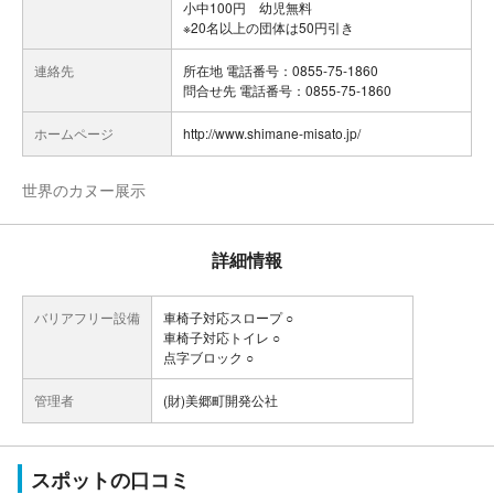
小中100円 幼児無料
※20名以上の団体は50円引き
連絡先
所在地 電話番号：0855-75-1860
問合せ先 電話番号：0855-75-1860
ホームページ
http://www.shimane-misato.jp/
世界のカヌー展示
詳細情報
バリアフリー設備
車椅子対応スロープ ○
車椅子対応トイレ ○
点字ブロック ○
管理者
(財)美郷町開発公社
スポットの口コミ