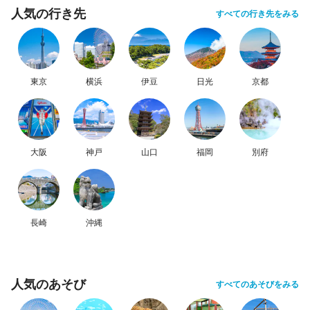
人気の行き先
すべての行き先をみる
東京
横浜
伊豆
日光
京都
大阪
神戸
山口
福岡
別府
長崎
沖縄
人気のあそび
すべてのあそびをみる